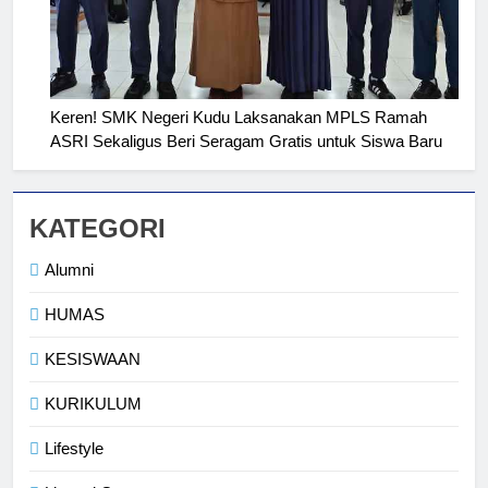
2
Membangun Komunikasi dengan
Keren! SMK Negeri Kudu Laksanakan MPLS Ramah
Orangtua untuk Sukseskan PKL
ASRI Sekaligus Beri Seragam Gratis untuk Siswa Baru
Kompetensi Keahlian TKRO
NEWS
PKL
3
KATEGORI
Melecut Semangat Di Nissan
Alumni
Surabaya
KURIKULUM
PKL
HUMAS
KESISWAAN
4
Lebih Dekat dengan Bengkel
KURIKULUM
Nissan Surabaya
KURIKULUM
PKL
Lifestyle