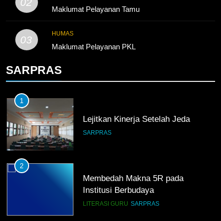
02
TKRO Berani Adu Nyali di Auto
Maklumat Pelayanan Tamu
2000
HUMAS
HUMAS
PKL
03
Maklumat Pelayanan PKL
SARPRAS
1
Lejitkan Kinerja Setelah Jeda
SARPRAS
2
Membedah Makna 5R pada
Institusi Berbudaya
LITERASI GURU
SARPRAS