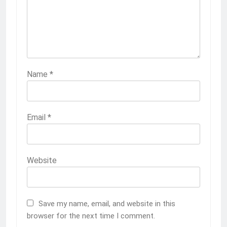
2
Membangun Komunikasi dengan
Orangtua untuk Sukseskan PKL
Kompetensi Keahlian TKRO
NEWS
PKL
Name
*
3
Melecut Semangat Di Nissan
Email
*
Surabaya
KURIKULUM
PKL
Website
4
Lebih Dekat dengan Bengkel Nissan
Surabaya
Save my name, email, and website in this
KURIKULUM
PKL
browser for the next time I comment.