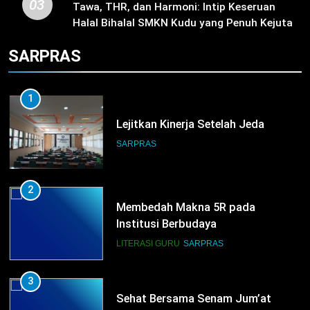
03
TKRO Berani Adu Nyali di Auto
Tawa, THR, dan Harmoni: Intip Keseruan
2000
Halal Bihalal SMKN Kudu yang Penuh Kejutan
Door Prize!
HUMAS
PKL
SARPRAS
1
Lejitkan Kinerja Setelah Jeda
SARPRAS
2
Membedah Makna 5R pada
Institusi Berbudaya
LITERASI GURU
SARPRAS
3
Sehat Bersama Senam Jum’at