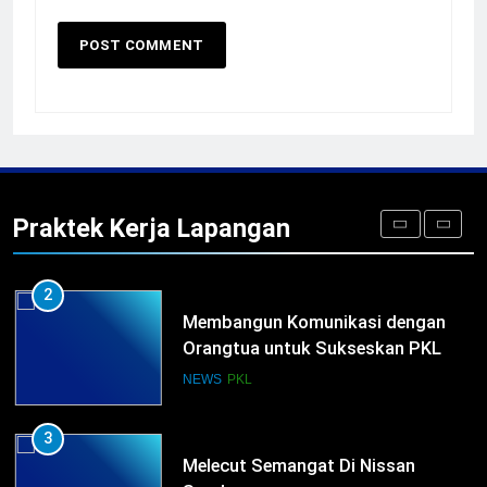
5
TKRO Berani Adu Nyali di Auto
2000
HUMAS
PKL
1
Penempatan PKL TKRO Tahap I di
Wilayah Surabaya
Praktek Kerja Lapangan
NEWS
PKL
2
Membangun Komunikasi dengan
Orangtua untuk Sukseskan PKL
Kompetensi Keahlian TKRO
NEWS
PKL
3
Melecut Semangat Di Nissan