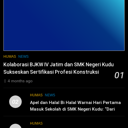
2
Membangun Komunikasi dengan
Orangtua untuk Sukseskan PKL
Kompetensi Keahlian TKRO
NEWS
PKL
3
Melecut Semangat Di Nissan
HUMAS
NEWS
Surabaya
Kolaborasi BJKW IV Jatim dan SMK Negeri Kudu
KURIKULUM
PKL
Sukseskan Sertifikasi Profesi Konstruksi
01
4 months ago
4
Lebih Dekat dengan Bengkel Nissan
HUMAS
NEWS
Surabaya
02
Apel dan Halal Bi Halal Warnai Hari Pertama
KURIKULUM
PKL
Masuk Sekolah di SMK Negeri Kudu: “Dari
Ruang Kelas Akan Lahir Pemimpin, Inovator,
dan Generasi Unggul”
5
HUMAS