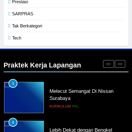
Prestasi
1
Penempatan PKL TKRO Tahap I di
SARPRAS
Wilayah Surabaya
Tak Berkategori
NEWS
PKL
Tech
2
Membangun Komunikasi dengan
Orangtua untuk Sukseskan PKL
Praktek Kerja Lapangan
Kompetensi Keahlian TKRO
NEWS
PKL
3
Melecut Semangat Di Nissan
Surabaya
KURIKULUM
PKL
4
Lebih Dekat dengan Bengkel