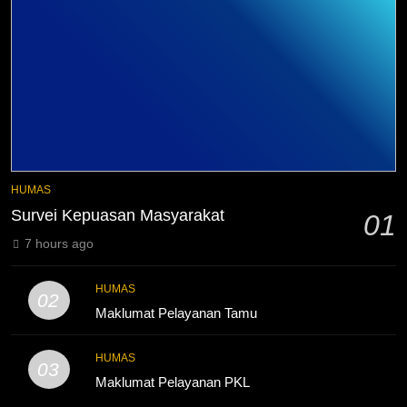
3
Melecut Semangat Di Nissan
Surabaya
KURIKULUM
PKL
4
Lebih Dekat dengan Bengkel
HUMAS
Nissan Surabaya
Survei Kepuasan Masyarakat
01
KURIKULUM
PKL
7 hours ago
5
HUMAS
02
TKRO Berani Adu Nyali di Auto
Maklumat Pelayanan Tamu
2000
HUMAS
PKL
HUMAS
03
Maklumat Pelayanan PKL