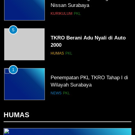
Nissan Surabaya
KURIKULUM
PKL
5
TKRO Berani Adu Nyali di Auto
2000
HUMAS
PKL
1
Penempatan PKL TKRO Tahap I di
Wilayah Surabaya
NEWS
PKL
2
HUMAS
Membangun Komunikasi dengan
Orangtua untuk Sukseskan PKL
Kompetensi Keahlian TKRO
NEWS
PKL