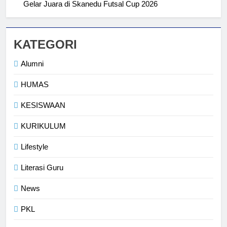
Gelar Juara di Skanedu Futsal Cup 2026
Kompetensi Keahlian TKRO
NEWS
PKL
3
KATEGORI
Melecut Semangat Di Nissan
Surabaya
Alumni
KURIKULUM
PKL
HUMAS
4
KESISWAAN
Lebih Dekat dengan Bengkel
KURIKULUM
Nissan Surabaya
KURIKULUM
PKL
Lifestyle
Literasi Guru
5
TKRO Berani Adu Nyali di Auto
News
2000
PKL
HUMAS
PKL