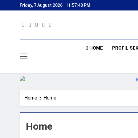
Skip
Friday, 7 August 2026
11:57:49 PM
to
content
HOME
PROFIL SE
Home
Home
Home