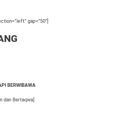
ction=”left” gap=”50″]
BANG
API BERWIBAWA
an dan Bertaqwa]