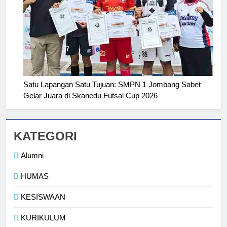
2
Membangun Komunikasi dengan
Satu Lapangan Satu Tujuan: SMPN 1 Jombang Sabet
Orangtua untuk Sukseskan PKL
Gelar Juara di Skanedu Futsal Cup 2026
Kompetensi Keahlian TKRO
NEWS
PKL
3
KATEGORI
Melecut Semangat Di Nissan
Surabaya
Alumni
KURIKULUM
PKL
HUMAS
4
KESISWAAN
Lebih Dekat dengan Bengkel
KURIKULUM
Nissan Surabaya