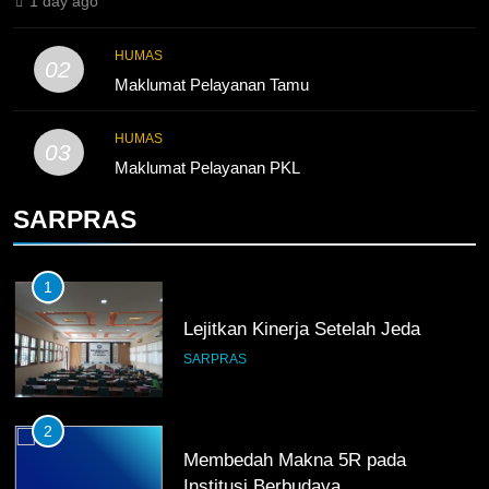
1 day ago
5
HUMAS
02
TKRO Berani Adu Nyali di Auto
Maklumat Pelayanan Tamu
2000
HUMAS
PKL
HUMAS
03
Maklumat Pelayanan PKL
SARPRAS
1
Lejitkan Kinerja Setelah Jeda
SARPRAS
2
Membedah Makna 5R pada
Institusi Berbudaya