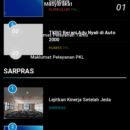
Surabaya
Survei Kepuasan Masyarakat
01
KURIKULUM
PKL
5 hours ago
5
HUMAS
02
TKRO Berani Adu Nyali di Auto
Maklumat Pelayanan Tamu
2000
HUMAS
PKL
HUMAS
03
Maklumat Pelayanan PKL
SARPRAS
1
Lejitkan Kinerja Setelah Jeda
SARPRAS
2