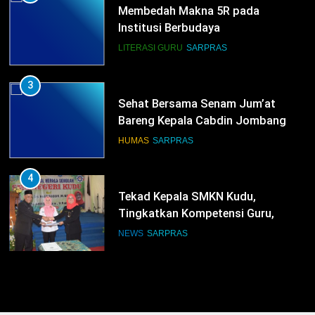
Membedah Makna 5R pada
Institusi Berbudaya
LITERASI GURU
SARPRAS
3
Sehat Bersama Senam Jum’at
Bareng Kepala Cabdin Jombang
HUMAS
SARPRAS
4
Tekad Kepala SMKN Kudu,
Tingkatkan Kompetensi Guru,
Bangun Infrastruktur IT
NEWS
SARPRAS