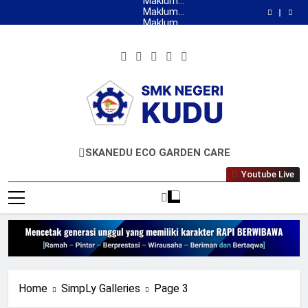
Kepuasan
Maklumat
Skip
Masyarakat
Pelayanan
Maklumat
to
SMK Negeri
Pelayanan
Maklumat
Pelayanan PKL
Survei
Tamu
Kudu
content
Kepuasan
Maklumat
Masyarakat
Pelayanan
Maklumat
SMK Negeri
Pelayanan
Maklumat
Pelayanan PKL
Tamu
Kudu
SMKN KUDU
Mencetak Generasi Unggul Berkarakter RAPI
SKANEDU ECO GARDEN CARE
BERWIBAWA
Youtube Live
Home
SimpLy Galleries
Page 3