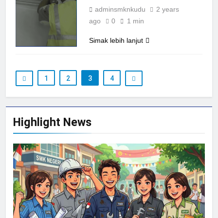
adminsmknkudu
2 years
ago
0
1 min
Simak lebih lanjut
1
2
3
4
Highlight News