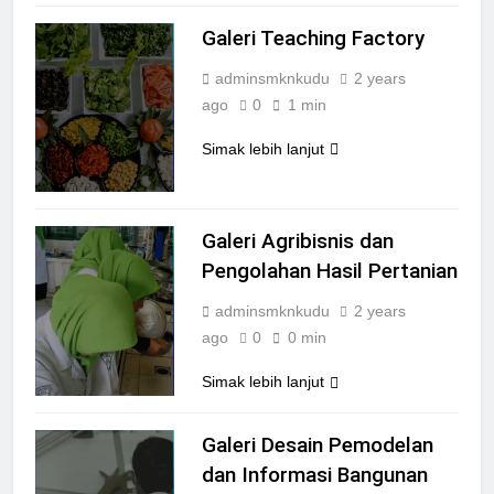
Galeri Teaching Factory
adminsmknkudu
2 years
ago
0
1 min
Simak lebih lanjut
Galeri Agribisnis dan
Pengolahan Hasil Pertanian
adminsmknkudu
2 years
ago
0
0 min
Simak lebih lanjut
Galeri Desain Pemodelan
dan Informasi Bangunan