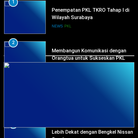
1
Penempatan PKL TKRO Tahap I di
Wilayah Surabaya
NEWS
PKL
2
HUMAS
Membangun Komunikasi dengan
Orangtua untuk Sukseskan PKL
Kompetensi Keahlian TKRO
NEWS
PKL
3
Melecut Semangat Di Nissan
Surabaya
KURIKULUM
PKL
4
Lebih Dekat dengan Bengkel Nissan
HUMAS