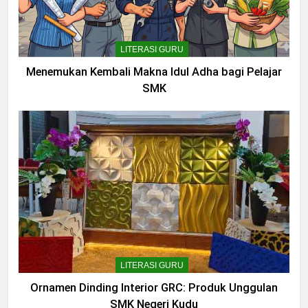
LITERASI GURU
Menemukan Kembali Makna Idul Adha bagi Pelajar
SMK
LITERASI GURU
Ornamen Dinding Interior GRC: Produk Unggulan
SMK Negeri Kudu