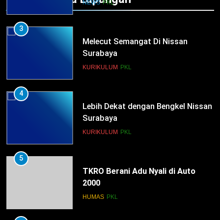
Kompetensi Keahlian TKRO
NEWS
PKL
3
Melecut Semangat Di Nissan
Surabaya
KURIKULUM
PKL
4
Lebih Dekat dengan Bengkel Nissan
Surabaya
KURIKULUM
PKL
5
TKRO Berani Adu Nyali di Auto
2000
HUMAS
PKL