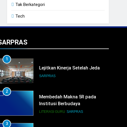
Tak Berkategori
Tech
SARPRAS
1
Lejitkan Kinerja Setelah Jeda
SARPRAS
2
Membedah Makna 5R pada
Institusi Berbudaya
LITERASI GURU
SARPRAS
3