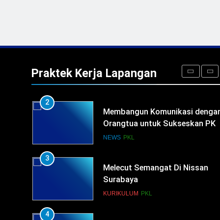
HUMAS
PKL
1
Penempatan PKL TKRO Tahap I
di Wilayah Surabaya
NEWS
PKL
Praktek Kerja Lapangan
2
Membangun Komunikasi denga
Orangtua untuk Sukseskan PK
Kompetensi Keahlian TKRO
NEWS
PKL
3
Melecut Semangat Di Nissan
Surabaya
KURIKULUM
PKL
4
Lebih Dekat dengan Bengkel