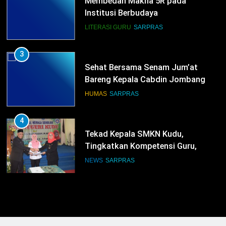
Membedah Makna 5R pada
Institusi Berbudaya
LITERASI GURU
SARPRAS
3
Sehat Bersama Senam Jum’at
Bareng Kepala Cabdin Jombang
HUMAS
SARPRAS
4
Tekad Kepala SMKN Kudu,
Tingkatkan Kompetensi Guru,
Bangun Infrastruktur IT
NEWS
SARPRAS