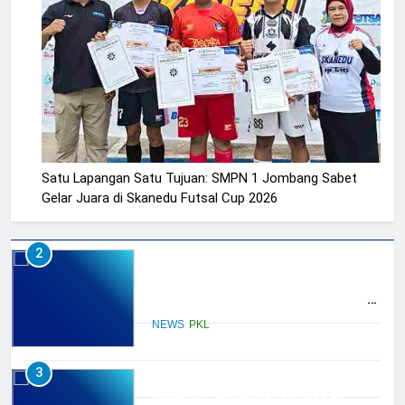
Satu Lapangan Satu Tujuan: SMPN 1 Jombang Sabet
Gelar Juara di Skanedu Futsal Cup 2026
2
KATEGORI
Membangun Komunikasi dengan
Orangtua untuk Sukseskan PKL
Alumni
Kompetensi Keahlian TKRO
NEWS
PKL
HUMAS
3
KESISWAAN
Melecut Semangat Di Nissan