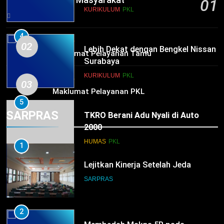
01
KURIKULUM
PKL
17 hours ago
4
HUMAS
02
Lebih Dekat dengan Bengkel Nissan
Maklumat Pelayanan Tamu
Surabaya
KURIKULUM
PKL
HUMAS
03
Maklumat Pelayanan PKL
5
SARPRAS
TKRO Berani Adu Nyali di Auto
2000
HUMAS
PKL
1
Lejitkan Kinerja Setelah Jeda
SARPRAS
2