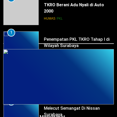
TKRO Berani Adu Nyali di Auto
2000
HUMAS
PKL
1
HUMAS
Penempatan PKL TKRO Tahap I di
Wilayah Surabaya
NEWS
PKL
2
Membangun Komunikasi dengan
Orangtua untuk Sukseskan PKL
Kompetensi Keahlian TKRO
NEWS
PKL
3
Melecut Semangat Di Nissan
HUMAS
Surabaya
Survei Kepuasan Masyarakat