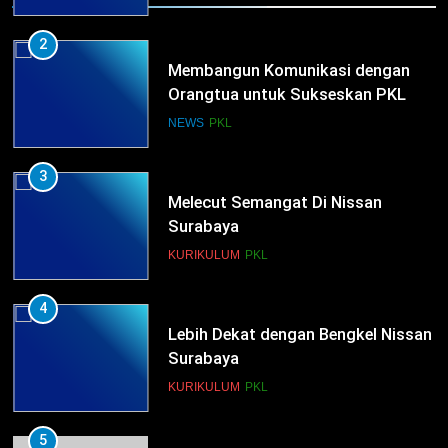
2
Membangun Komunikasi dengan
Orangtua untuk Sukseskan PKL
Kompetensi Keahlian TKRO
NEWS
PKL
3
Melecut Semangat Di Nissan
Surabaya
KURIKULUM
PKL
4
Lebih Dekat dengan Bengkel Nissan
Surabaya
KURIKULUM
PKL
5