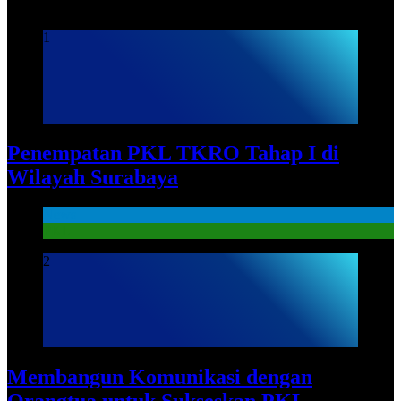
1
Penempatan PKL TKRO Tahap I di
Wilayah Surabaya
News
PKL
2
Membangun Komunikasi dengan
Orangtua untuk Sukseskan PKL