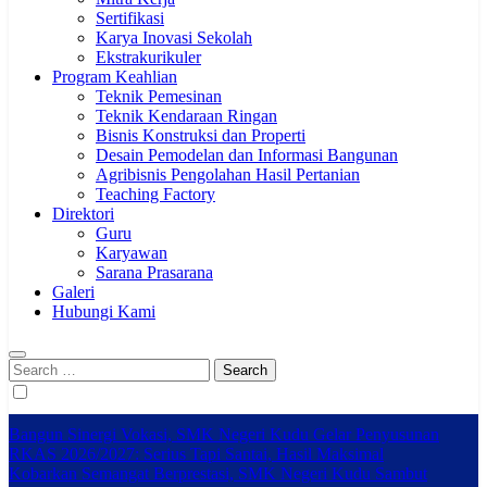
Sertifikasi
Karya Inovasi Sekolah
Ekstrakurikuler
Program Keahlian
Teknik Pemesinan
Teknik Kendaraan Ringan
Bisnis Konstruksi dan Properti
Desain Pemodelan dan Informasi Bangunan
Agribisnis Pengolahan Hasil Pertanian
Teaching Factory
Direktori
Guru
Karyawan
Sarana Prasarana
Galeri
Hubungi Kami
Search
for:
Bangun Sinergi Vokasi, SMK Negeri Kudu Gelar Penyusunan
RKAS 2026/2027: Serius Tapi Santai, Hasil Maksimal
Kobarkan Semangat Berprestasi, SMK Negeri Kudu Sambut