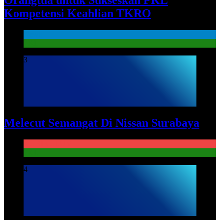
Kompetensi Keahlian TKRO
News
PKL
3
Melecut Semangat Di Nissan Surabaya
KURIKULUM
PKL
4