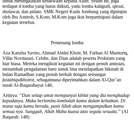
untuk meningkatkan ketakwaan kepada Allah. Selain itu, juga
terdapat 4 lomba yang harus diikuti, yaitu lomba kaligrafi, qiroat,
sholawat, dan pidato. SMK Negeri Kudu Jombang yang dipimpin
oleh Ibu Amiroh, S.Kom, M.Kom juga ikut berpartisipasi dalam
kegiatan tersebut.
Pemenang lomba
Aza Kanzha Saviro, Ahmad Abdul Khoir, M. Farhan Al Muntoriq,
Villia Novitasari, Celshe, dan Dian adalah peserta Peskiram yang
luar biasa. Mereka mengikuti kegiatan ini dengan penuh antusias,
menambah pengalaman baru untuk bisa mendapatkan hikmah di
bulan Ramadhan yang penuh berkah dengan semangat
fastabiqulkhoirot,
sebagaimana diperintahkan dalam Al-Qur’an
surah Al-Baqarahayat 148,
Artinya:
“Dan setiap umat mempunyai kiblat yang dia menghadap
kepadanya. Maka berlomba-lombalah kamu dalam kebaikan. Di
mana saja kamu berada, pasti Allah akan mengumpulkan kamu
semua nya. Sungguh, Allah Maha kuasa atas segala sesuatu.”
(Al
Baqarah: 148)