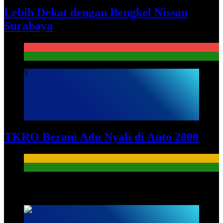
Lebih Dekat dengan Bengkel Nissan
Surabaya
KURIKULUM
PKL
5
TKRO Berani Adu Nyali di Auto 2000
HUMAS
PKL
HUMAS