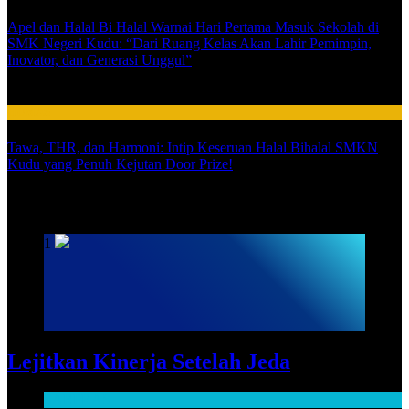
Apel dan Halal Bi Halal Warnai Hari Pertama Masuk Sekolah di
SMK Negeri Kudu: “Dari Ruang Kelas Akan Lahir Pemimpin,
Inovator, dan Generasi Unggul”
03
HUMAS
Tawa, THR, dan Harmoni: Intip Keseruan Halal Bihalal SMKN
Kudu yang Penuh Kejutan Door Prize!
SARPRAS
1
Lejitkan Kinerja Setelah Jeda
SARPRAS