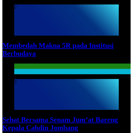
2
Membedah Makna 5R pada Institusi
Berbudaya
Literasi Guru
SARPRAS
3
Sehat Bersama Senam Jum’at Bareng
Kepala Cabdin Jombang