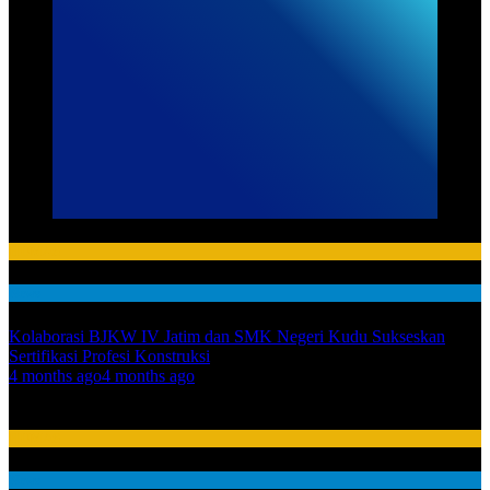
HUMAS
News
Kolaborasi BJKW IV Jatim dan SMK Negeri Kudu Sukseskan
Sertifikasi Profesi Konstruksi
01
4 months ago
4 months ago
02
HUMAS
News