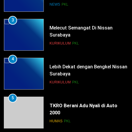
Kompetensi Keahlian TKRO
NEWS
PKL
3
Melecut Semangat Di Nissan
Surabaya
KURIKULUM
PKL
4
Lebih Dekat dengan Bengkel Nissan
Surabaya
KURIKULUM
PKL
5
TKRO Berani Adu Nyali di Auto
2000
HUMAS
PKL