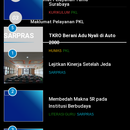
Surabaya
KURIKULUM
PKL
HUMAS
03
Maklumat Pelayanan PKL
5
SARPRAS
TKRO Berani Adu Nyali di Auto
2000
HUMAS
PKL
1
Lejitkan Kinerja Setelah Jeda
SARPRAS
2
Membedah Makna 5R pada
Institusi Berbudaya
LITERASI GURU
SARPRAS
3