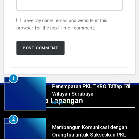
Lebih Dekat dengan Bengkel Nissan
Surabaya
Save my name, email, and website in this
KURIKULUM
PKL
browser for the next time I comment.
5
TKRO Berani Adu Nyali di Auto
2000
HUMAS
PKL
1
Penempatan PKL TKRO Tahap I di
Wilayah Surabaya
Praktek Kerja Lapangan
NEWS
PKL
2
Membangun Komunikasi dengan
Orangtua untuk Sukseskan PKL