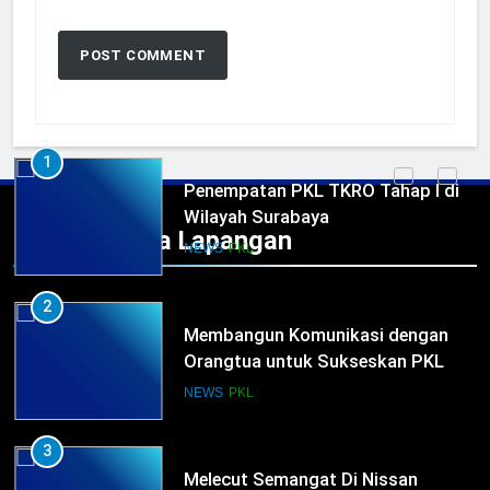
5
TKRO Berani Adu Nyali di Auto
2000
HUMAS
PKL
1
Penempatan PKL TKRO Tahap I di
Wilayah Surabaya
Praktek Kerja Lapangan
NEWS
PKL
2
Membangun Komunikasi dengan
Orangtua untuk Sukseskan PKL
Kompetensi Keahlian TKRO
NEWS
PKL
3
Melecut Semangat Di Nissan