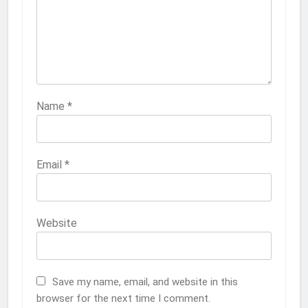
2
Membangun Komunikasi dengan
Orangtua untuk Sukseskan PKL
Kompetensi Keahlian TKRO
NEWS
PKL
Name
*
3
Melecut Semangat Di Nissan
Email
*
Surabaya
KURIKULUM
PKL
Website
4
Lebih Dekat dengan Bengkel Nissan
Surabaya
Save my name, email, and website in this
KURIKULUM
PKL
browser for the next time I comment.