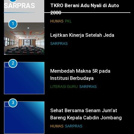
SARPRAS
TKRO Berani Adu Nyali di Auto
2000
HUMAS
PKL
1
Lejitkan Kinerja Setelah Jeda
SARPRAS
2
Membedah Makna 5R pada
Institusi Berbudaya
LITERASI GURU
SARPRAS
3
Sehat Bersama Senam Jum’at
Bareng Kepala Cabdin Jombang
HUMAS
SARPRAS