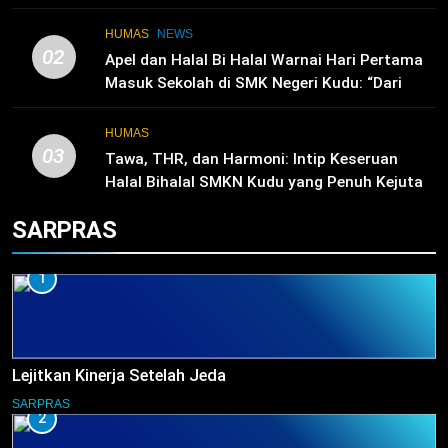
HUMAS
NEWS
02
Apel dan Halal Bi Halal Warnai Hari Pertama
Masuk Sekolah di SMK Negeri Kudu: “Dari
Ruang Kelas Akan Lahir Pemimpin, Inovator,
dan Generasi Unggul”
HUMAS
03
Tawa, THR, dan Harmoni: Intip Keseruan
Halal Bihalal SMKN Kudu yang Penuh Kejutan
Door Prize!
SARPRAS
1
Lejitkan Kinerja Setelah Jeda
SARPRAS
2