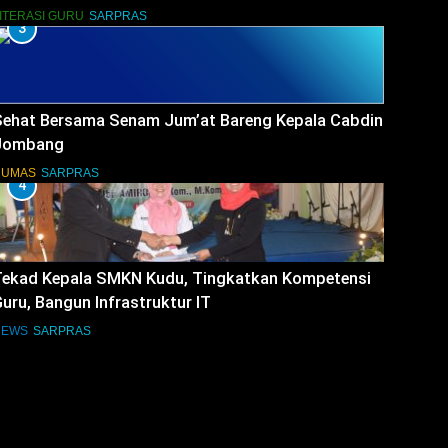
ITERASI GURU
SARPRAS
3
Sehat Bersama Senam Jum’at Bareng Kepala Cabdin
Jombang
HUMAS
SARPRAS
4
Tekad Kepala SMKN Kudu, Tingkatkan Kompetensi
uru, Bangun Infrastruktur IT
NEWS
SARPRAS