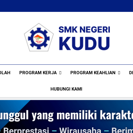
SMKN KUDU
Mencetak Generasi Unggul Berkarakter RAPI BERWIBAW
PROGRAM KERJA
PROGRAM KEAHLIAN
D
OLAH
HUBUNGI KAMI