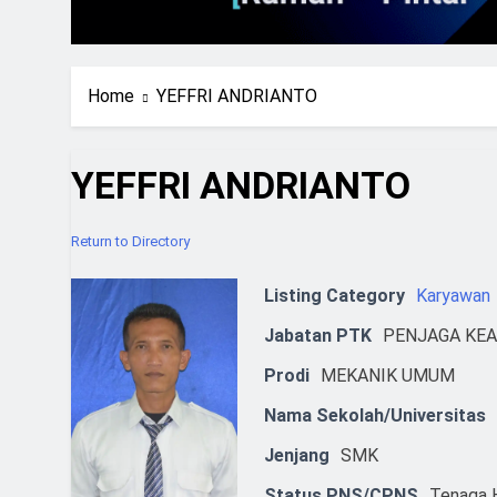
Home
YEFFRI ANDRIANTO
YEFFRI ANDRIANTO
Return to Directory
Listing Category
Karyawan
Jabatan PTK
PENJAGA KE
Prodi
MEKANIK UMUM
Nama Sekolah/Universitas
Jenjang
SMK
Status PNS/CPNS
Tenaga 