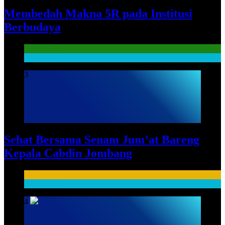
Membedah Makna 5R pada Institusi
Berbudaya
Literasi Guru
SARPRAS
3
Sehat Bersama Senam Jum’at Bareng
Kepala Cabdin Jombang
HUMAS
SARPRAS
4