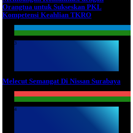
Orangtua untuk Sukseskan PKL
Kompetensi Keahlian TKRO
News
PKL
3
Melecut Semangat Di Nissan Surabaya
KURIKULUM
PKL
4