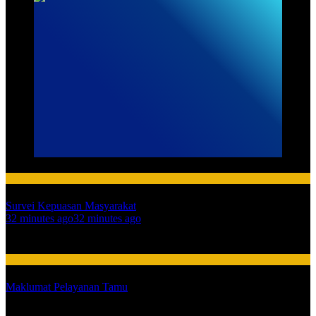
HUMAS
Survei Kepuasan Masyarakat
01
32 minutes ago
32 minutes ago
02
HUMAS
Maklumat Pelayanan Tamu
03