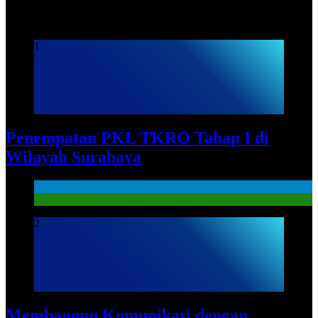
Praktek Kerja Lapangan
1
Penempatan PKL TKRO Tahap I di
Wilayah Surabaya
News
PKL
2
Membangun Komunikasi dengan