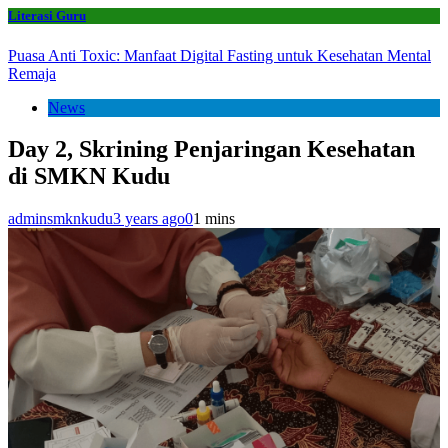
Literasi Guru
Puasa Anti Toxic: Manfaat Digital Fasting untuk Kesehatan Mental
Remaja
News
Day 2, Skrining Penjaringan Kesehatan
di SMKN Kudu
adminsmknkudu
3 years ago
0
1 mins