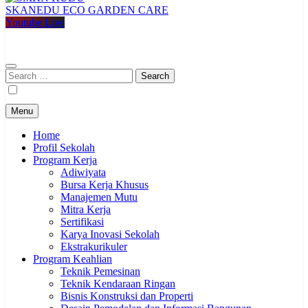
SKANEDU ECO GARDEN CARE
SMKN KUDU
Mencetak Generasi Unggul Berkarakter RAPI BERWIBAWA
Youtube Live
Search
for:
Menu
Home
Profil Sekolah
Program Kerja
Adiwiyata
Bursa Kerja Khusus
Manajemen Mutu
Mitra Kerja
Sertifikasi
Karya Inovasi Sekolah
Ekstrakurikuler
Program Keahlian
Teknik Pemesinan
Teknik Kendaraan Ringan
Bisnis Konstruksi dan Properti