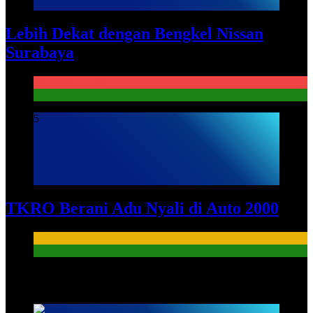
Lebih Dekat dengan Bengkel Nissan
Surabaya
KURIKULUM
PKL
5
TKRO Berani Adu Nyali di Auto 2000
HUMAS
PKL
HUMAS