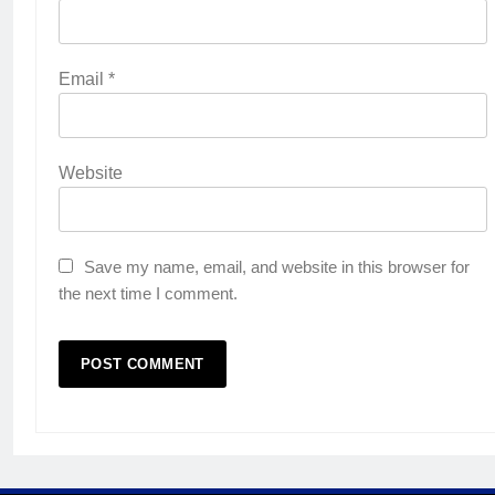
4
Lebih Dekat dengan Bengkel
Email
*
Nissan Surabaya
KURIKULUM
PKL
Website
5
TKRO Berani Adu Nyali di Auto
2000
Save my name, email, and website in this browser for
HUMAS
PKL
the next time I comment.
1
Penempatan PKL TKRO Tahap I di
Wilayah Surabaya
NEWS
PKL
2