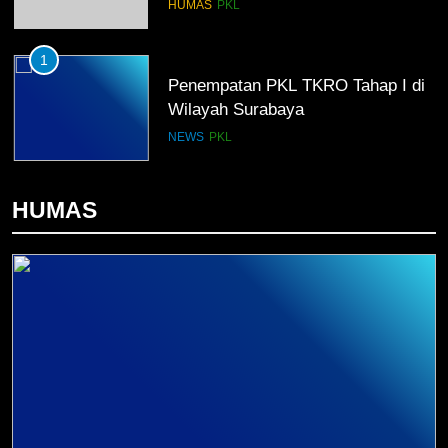
HUMAS
PKL
1
Penempatan PKL TKRO Tahap I di
Wilayah Surabaya
NEWS
PKL
2
HUMAS
Membangun Komunikasi dengan
Orangtua untuk Sukseskan PKL
Kompetensi Keahlian TKRO
NEWS
PKL
3
Melecut Semangat Di Nissan
Surabaya
KURIKULUM
PKL