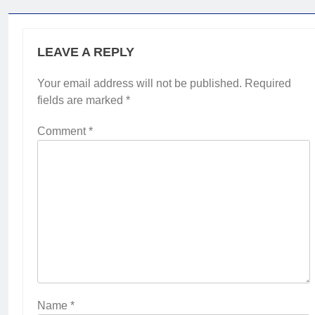
LEAVE A REPLY
Your email address will not be published.
Required
fields are marked
*
Comment
*
2
Membangun Komunikasi dengan
Orangtua untuk Sukseskan PKL
Kompetensi Keahlian TKRO
NEWS
PKL
3
Melecut Semangat Di Nissan
Surabaya
KURIKULUM
PKL
Name
*