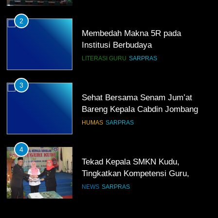
2
Membedah Makna 5R pada
Institusi Berbudaya
LITERASI GURU
SARPRAS
3
Sehat Bersama Senam Jum’at
Bareng Kepala Cabdin Jombang
HUMAS
SARPRAS
4
Tekad Kepala SMKN Kudu,
Tingkatkan Kompetensi Guru,
Bangun Infrastruktur IT
NEWS
SARPRAS