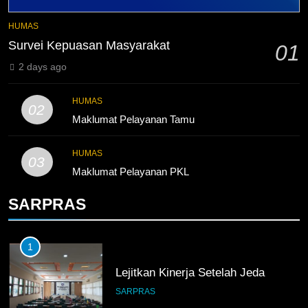
4
Lebih Dekat dengan Bengkel
HUMAS
Nissan Surabaya
Survei Kepuasan Masyarakat
01
KURIKULUM
PKL
2 days ago
5
HUMAS
02
TKRO Berani Adu Nyali di Auto
Maklumat Pelayanan Tamu
2000
HUMAS
PKL
HUMAS
03
Maklumat Pelayanan PKL
SARPRAS
1
Lejitkan Kinerja Setelah Jeda
SARPRAS