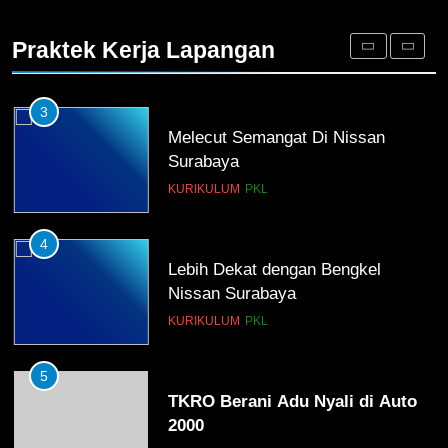
Membangun Komunikasi dengan
Orangtua untuk Sukseskan PKL
Praktek Kerja Lapangan
Kompetensi Keahlian TKRO
NEWS
PKL
3
Melecut Semangat Di Nissan
Surabaya
KURIKULUM
PKL
4
Lebih Dekat dengan Bengkel
Nissan Surabaya
KURIKULUM
PKL
5
TKRO Berani Adu Nyali di Auto
2000