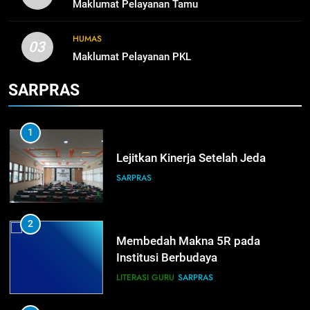
Maklumat Pelayanan Tamu
Nissan Surabaya
KURIKULUM
PKL
HUMAS
03
Maklumat Pelayanan PKL
5
SARPRAS
TKRO Berani Adu Nyali di Auto
2000
HUMAS
PKL
1
Lejitkan Kinerja Setelah Jeda
SARPRAS
2
Membedah Makna 5R pada
Institusi Berbudaya
LITERASI GURU
SARPRAS