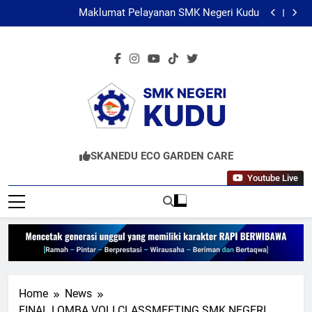
Survei Kepuasan Masyarakat
Skip
Maklumat Pelayanan SMK Negeri Kudu
to
Maklumat Pelayanan Tamu
Siswa SMK Negeri Kudu Gelorakan Semangat Merah
content
Putih di Gerak Jalan ROJO Jombang 2026
Survei Kepuasan Masyarakat
Maklumat Pelayanan SMK Negeri Kudu
Maklumat Pelayanan Tamu
SMKN KUDU
Mencetak Generasi Unggul Berkarakter RAPI
SKANEDU ECO GARDEN CARE
BERWIBAWA
Youtube Live
Home
News
FINAL LOMBA VOLI CLASSMEETING SMK NEGERI