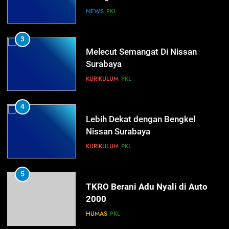
Kompetensi Keahlian TKRO
NEWS
PKL
3
Melecut Semangat Di Nissan
Surabaya
KURIKULUM
PKL
4
Lebih Dekat dengan Bengkel
Nissan Surabaya
KURIKULUM
PKL
5
TKRO Berani Adu Nyali di Auto
2000
HUMAS
PKL