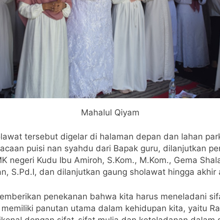
Mahalul Qiyam
awat tersebut digelar di halaman depan dan lahan par
aan puisi nan syahdu dari Bapak guru, dilanjutkan pemb
K negeri Kudu Ibu Amiroh, S.Kom., M.Kom., Gema Shala
, S.Pd.I, dan dilanjutkan gaung sholawat hingga akhir
berikan penekanan bahwa kita harus meneladani sifat 
a memiliki panutan utama dalam kehidupan kita, yaitu
ikenal dengan sifat-sifat mulia dan keteladanan dalam 