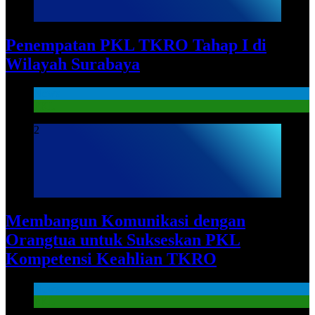
Penempatan PKL TKRO Tahap I di
Wilayah Surabaya
News
PKL
2
Membangun Komunikasi dengan
Orangtua untuk Sukseskan PKL
Kompetensi Keahlian TKRO
News
PKL