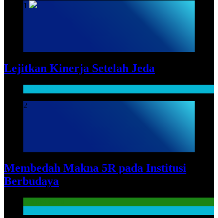
1
Lejitkan Kinerja Setelah Jeda
SARPRAS
2
Membedah Makna 5R pada Institusi
Berbudaya
Literasi Guru
SARPRAS