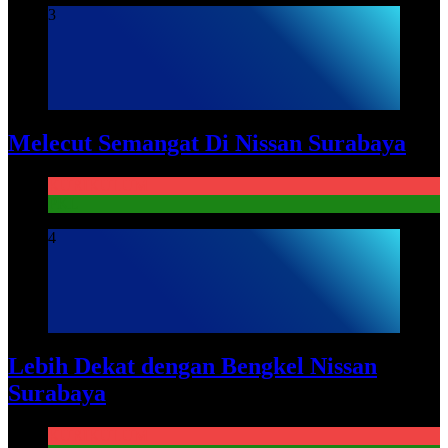
3
Melecut Semangat Di Nissan Surabaya
KURIKULUM
PKL
4
Lebih Dekat dengan Bengkel Nissan
Surabaya
KURIKULUM