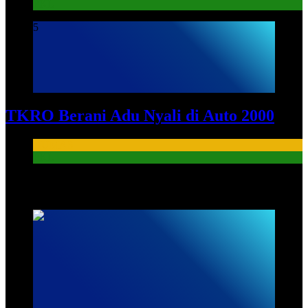
PKL
5
TKRO Berani Adu Nyali di Auto 2000
HUMAS
PKL
HUMAS