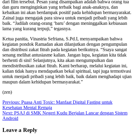
dari film tersebut. Pesan yang disampaikan adalah bahwa orang tua
dan guru menginginkan yang terbaik bagi anak-anaknya, dan
kebaikan ini akan berdampak positif pada kehidupan bermasyarakat.
Zainal juga mengajak para siswa untuk menjadi pribadi yang lebih
baik. “Jadilah orang-orang ‘baru’ dengan meninggalkan kebiasaan
lama yang kurang terpuji,” tegasnya.
Ketua panitia, Vinastria Sefriana, S.Pd.I, menyampaikan bahwa
kegiatan pondok Ramadan akan dilanjutkan dengan pengumpulan
dan distribusi zakat fitrah pada kegiatan berikutnya. “Ssaya sangat
senang melihat antusiasme kalian. Jangan lupa, kegiatan kita tidak
berhenti di sini! Selanjutnya, kita akan mengumpulkan dan
mendistribusikan zakat fitrah. Kami berharap, melalui kegiatan ini,
kalian tidak hanya mendapatkan bekal spiritual, tapi juga termotivasi
untuk menjadi pribadi yang lebih baik, baik dalam menghadapi ujian
maupun dalam kehidupan bermasyarakat.”
(zen)
Post
Previous:
Puasa Anti Toxic: Manfaat Digital Fasting untuk
Kesehatan Mental Remaja
navigation
Next:
PSAJ di SMK Negeri Kudu Berjalan Lancar dengan Sistem
Android
Leave a Reply