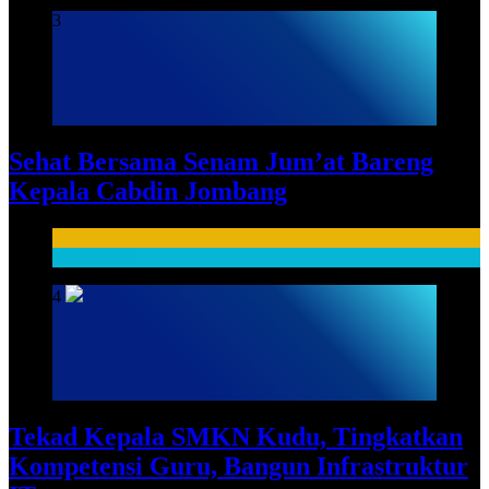
3
Sehat Bersama Senam Jum’at Bareng
Kepala Cabdin Jombang
HUMAS
SARPRAS
4
Tekad Kepala SMKN Kudu, Tingkatkan
Kompetensi Guru, Bangun Infrastruktur