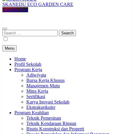
SKANEDU ECO GARDEN CARE
SMKN KUDU
Mencetak Generasi Unggul Berkarakter RAPI BERWIBAWA
Youtube Live
Search
for:
Menu
Home
Profil Sekolah
Program Kerja
Adiwiyata
Bursa Kerja Khusus
Manajemen Mutu
Mitra Kerja
Sertifikasi
Karya Inovasi Sekolah
Ekstrakurikuler
Program Keahlian
Teknik Pemesinan
Teknik Kendaraan Ringan
Bisnis Konstruksi dan Properti