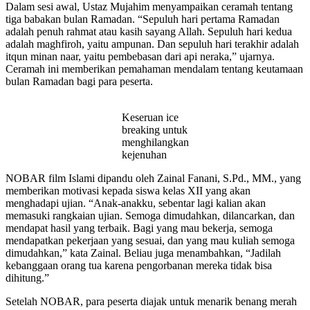
Dalam sesi awal, Ustaz Mujahim menyampaikan ceramah tentang
tiga babakan bulan Ramadan. “Sepuluh hari pertama Ramadan
adalah penuh rahmat atau kasih sayang Allah. Sepuluh hari kedua
adalah maghfiroh, yaitu ampunan. Dan sepuluh hari terakhir adalah
itqun minan naar, yaitu pembebasan dari api neraka,” ujarnya.
Ceramah ini memberikan pemahaman mendalam tentang keutamaan
bulan Ramadan bagi para peserta.
Keseruan ice
breaking untuk
menghilangkan
kejenuhan
NOBAR film Islami dipandu oleh Zainal Fanani, S.Pd., MM., yang
memberikan motivasi kepada siswa kelas XII yang akan
menghadapi ujian. “Anak-anakku, sebentar lagi kalian akan
memasuki rangkaian ujian. Semoga dimudahkan, dilancarkan, dan
mendapat hasil yang terbaik. Bagi yang mau bekerja, semoga
mendapatkan pekerjaan yang sesuai, dan yang mau kuliah semoga
dimudahkan,” kata Zainal. Beliau juga menambahkan, “Jadilah
kebanggaan orang tua karena pengorbanan mereka tidak bisa
dihitung.”
Setelah NOBAR, para peserta diajak untuk menarik benang merah