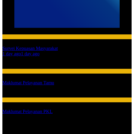
HUMAS
Survei Kepuasan Masyarakat
01
1 day ago
1 day ago
02
HUMAS
Maklumat Pelayanan Tamu
03
HUMAS
Maklumat Pelayanan PKL
SARPRAS