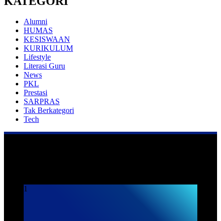
KATEGORI
Alumni
HUMAS
KESISWAAN
KURIKULUM
Lifestyle
Literasi Guru
News
PKL
Prestasi
SARPRAS
Tak Berkategori
Tech
Praktek Kerja Lapangan
1