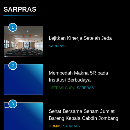
5
SARPRAS
TKRO Berani Adu Nyali di Auto
2000
HUMAS
PKL
1
Lejitkan Kinerja Setelah Jeda
SARPRAS
2
Membedah Makna 5R pada
Institusi Berbudaya
LITERASI GURU
SARPRAS
3
Sehat Bersama Senam Jum’at
Bareng Kepala Cabdin Jombang
HUMAS
SARPRAS