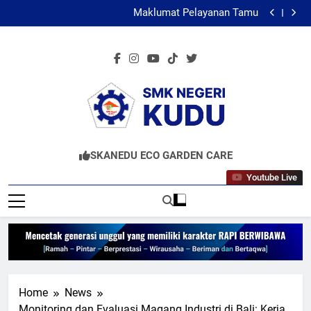
Maklumat Pelayanan SMK Negeri Kudu
Skip
Maklumat Pelayanan Tamu
to
Maklumat Pelayanan PKL
Survei Kepuasan Masyarakat
content
Maklumat Pelayanan SMK Negeri Kudu
Maklumat Pelayanan Tamu
Maklumat Pelayanan PKL
SMKN KUDU
Mencetak Generasi Unggul Berkarakter RAPI
SKANEDU ECO GARDEN CARE
BERWIBAWA
Youtube Live
Home
News
Monitoring dan Evaluasi Magang Industri di Bali: Kerja