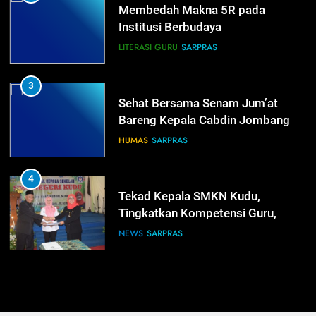
Membedah Makna 5R pada
Institusi Berbudaya
LITERASI GURU
SARPRAS
3
Sehat Bersama Senam Jum’at
Bareng Kepala Cabdin Jombang
HUMAS
SARPRAS
4
Tekad Kepala SMKN Kudu,
Tingkatkan Kompetensi Guru,
Bangun Infrastruktur IT
NEWS
SARPRAS