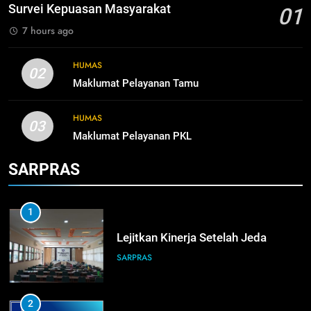
Nissan Surabaya
Survei Kepuasan Masyarakat
01
KURIKULUM
PKL
7 hours ago
5
HUMAS
02
TKRO Berani Adu Nyali di Auto
Maklumat Pelayanan Tamu
2000
HUMAS
PKL
HUMAS
03
Maklumat Pelayanan PKL
SARPRAS
1
Lejitkan Kinerja Setelah Jeda
SARPRAS
2