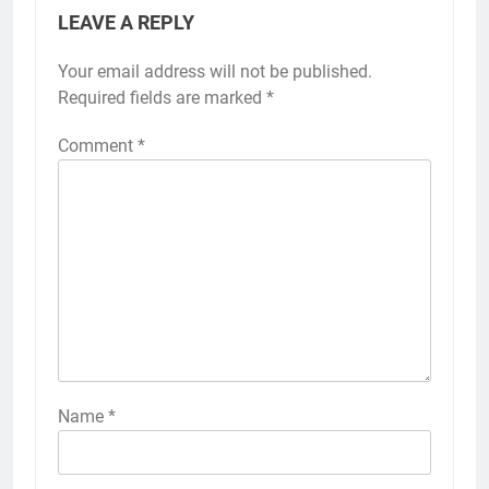
LEAVE A REPLY
Your email address will not be published.
Required fields are marked
*
Comment
*
2
Membangun Komunikasi dengan
Orangtua untuk Sukseskan PKL
Kompetensi Keahlian TKRO
NEWS
PKL
3
Melecut Semangat Di Nissan
Surabaya
KURIKULUM
PKL
Name
*
4