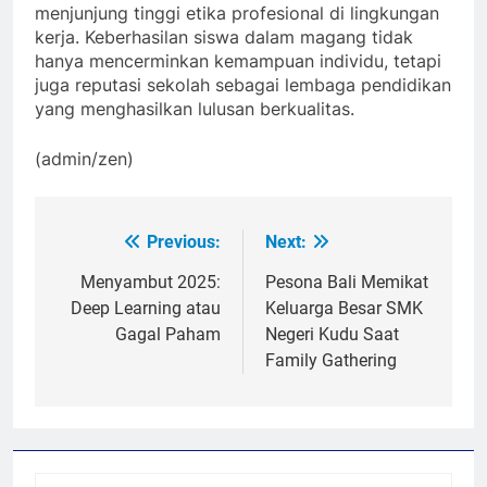
menjunjung tinggi etika profesional di lingkungan
kerja. Keberhasilan siswa dalam magang tidak
hanya mencerminkan kemampuan individu, tetapi
juga reputasi sekolah sebagai lembaga pendidikan
yang menghasilkan lulusan berkualitas.
(admin/zen)
Previous:
Next:
Post
navigation
Menyambut 2025:
Pesona Bali Memikat
Deep Learning atau
Keluarga Besar SMK
Gagal Paham
Negeri Kudu Saat
Family Gathering