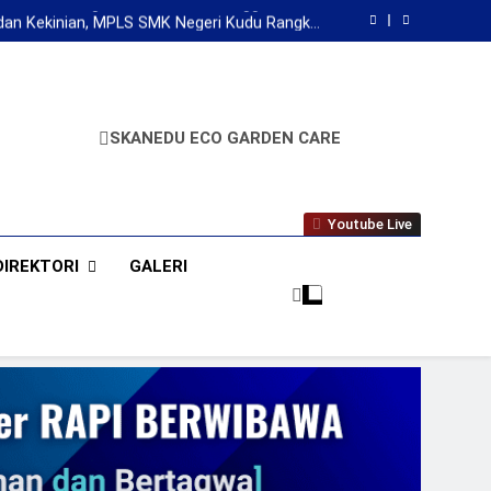
tasi, SMK Negeri Kudu Sambut Anggota Baru
Lewat Perkemahan Tamu Ambalan
an Kekinian, MPLS SMK Negeri Kudu Rangkul
Karakteristik Gen Alpha
Laksanakan MPLS Ramah ASRI Sekaligus Beri
Seragam Gratis untuk Siswa Baru
geri Kudu Gelar Penyusunan RKAS 2026/2027:
Serius Tapi Santai, Hasil Maksimal
tasi, SMK Negeri Kudu Sambut Anggota Baru
Lewat Perkemahan Tamu Ambalan
an Kekinian, MPLS SMK Negeri Kudu Rangkul
Karakteristik Gen Alpha
Laksanakan MPLS Ramah ASRI Sekaligus Beri
Seragam Gratis untuk Siswa Baru
SKANEDU ECO GARDEN CARE
A
Youtube Live
DIREKTORI
GALERI