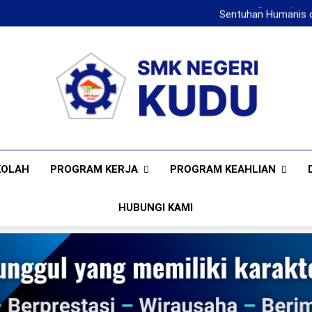
Kobarkan Semangat Berpres
Sentuhan Humanis d
Keren! SMK Negeri Kudu 
Bangun Sinergi Vokasi, SMK Ne
Kobarkan Semangat Berpres
Sentuhan Humanis d
Keren! SMK Negeri Kudu 
SMKN KUDU
Mencetak Generasi Unggul Berkarakter RAPI BERWIBAW
PROGRAM KERJA
PROGRAM KEAHLIAN
KOLAH
HUBUNGI KAMI