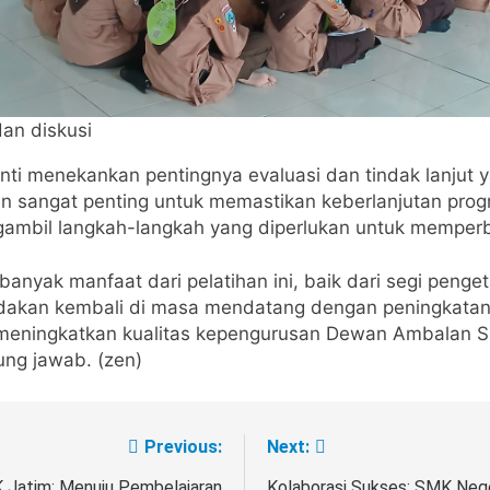
an diskusi
anti menekankan pentingnya evaluasi dan tindak lanjut 
n sangat penting untuk memastikan keberlanjutan program
gambil langkah-langkah yang diperlukan untuk memperb
anyak manfaat dari pelatihan ini, baik dari segi pen
adakan kembali di masa mendatang dengan peningkatan 
at meningkatkan kualitas kepengurusan Dewan Ambalan 
ng jawab. (zen)
Previous:
Next:
 Jatim: Menuju Pembelajaran
Kolaborasi Sukses: SMK Nege