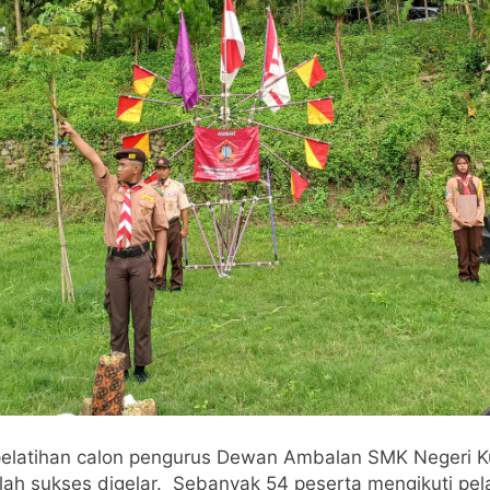
elatihan calon pengurus Dewan Ambalan SMK Negeri Ku
lah sukses digelar. Sebanyak 54 peserta mengikuti pel