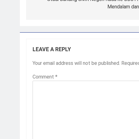
navigation
Mendalam dan
LEAVE A REPLY
2
Membangun Komunikasi denga
Your email address will not be published.
Require
Orangtua untuk Sukseskan PK
Kompetensi Keahlian TKRO
NEWS
PKL
Comment
*
3
Melecut Semangat Di Nissan
Surabaya
KURIKULUM
PKL
4
Lebih Dekat dengan Bengkel
Nissan Surabaya