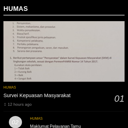
4
HUMAS
Lebih Dekat dengan Bengkel
Nissan Surabaya
KURIKULUM
PKL
5
TKRO Berani Adu Nyali di Auto
2000
HUMAS
PKL
HUMAS
Survei Kepuasan Masyarakat
01
12 hours ago
HUMAS
02
Maklumat Pelayanan Tamu