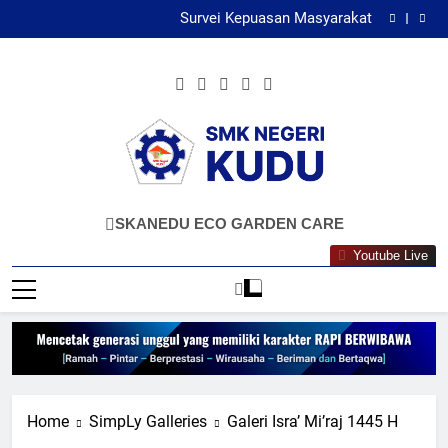
Maklumat Pelayanan PKL
Skip
Survei Kepuasan Masyarakat
to
Maklumat Pelayanan SMK Negeri Kudu
Maklumat Pelayanan Tamu
content
Maklumat Pelayanan PKL
Survei Kepuasan Masyarakat
Maklumat Pelayanan SMK Negeri Kudu
Maklumat Pelayanan Tamu
Maklumat Pelayanan PKL
SMKN KUDU
Mencetak Generasi Unggul Berkarakter RAPI
SKANEDU ECO GARDEN CARE
BERWIBAWA
Youtube Live
Home
SimpLy Galleries
Galeri Isra’ Mi’raj 1445 H