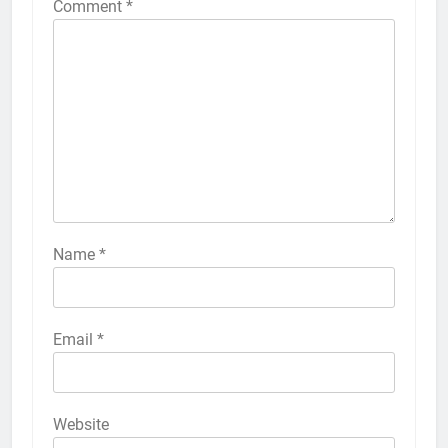
Comment
*
4
Lebih Dekat dengan Bengkel
Nissan Surabaya
KURIKULUM
PKL
5
TKRO Berani Adu Nyali di Auto
2000
HUMAS
PKL
Name
*
1
Penempatan PKL TKRO Tahap I di
Email
*
Wilayah Surabaya
NEWS
PKL
Website
2