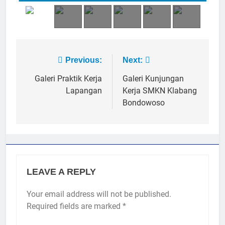
Post
Previous:
Next:
navigation
Galeri Praktik Kerja
Galeri Kunjungan
Lapangan
Kerja SMKN Klabang
Bondowoso
2
Membangun Komunikasi dengan
Orangtua untuk Sukseskan PKL
Kompetensi Keahlian TKRO
NEWS
PKL
LEAVE A REPLY
3
Melecut Semangat Di Nissan
Your email address will not be published.
Surabaya
Required fields are marked
*
KURIKULUM
PKL