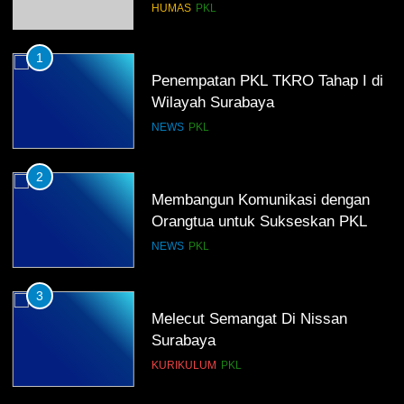
HUMAS
PKL
1
Penempatan PKL TKRO Tahap I di
Wilayah Surabaya
NEWS
PKL
2
Membangun Komunikasi dengan
Orangtua untuk Sukseskan PKL
Kompetensi Keahlian TKRO
NEWS
PKL
3
Melecut Semangat Di Nissan
Surabaya
KURIKULUM
PKL