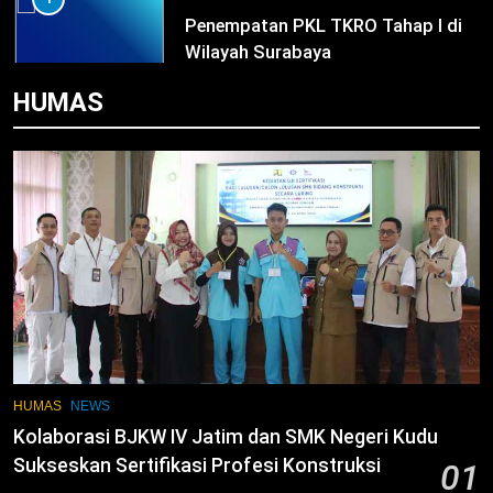
NEWS
PKL
2
HUMAS
Membangun Komunikasi dengan
Orangtua untuk Sukseskan PKL
Kompetensi Keahlian TKRO
NEWS
PKL
3
Melecut Semangat Di Nissan
Surabaya
KURIKULUM
PKL
4
Lebih Dekat dengan Bengkel Nissan
HUMAS
NEWS
Surabaya
Kolaborasi BJKW IV Jatim dan SMK Negeri Kudu
KURIKULUM
PKL
Sukseskan Sertifikasi Profesi Konstruksi
01