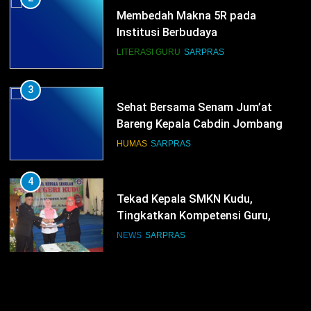
Membedah Makna 5R pada
Institusi Berbudaya
LITERASI GURU
SARPRAS
3
Sehat Bersama Senam Jum’at
Bareng Kepala Cabdin Jombang
HUMAS
SARPRAS
4
Tekad Kepala SMKN Kudu,
Tingkatkan Kompetensi Guru,
Bangun Infrastruktur IT
NEWS
SARPRAS