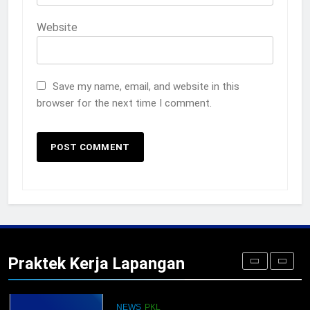
Website
5
TKRO Berani Adu Nyali di Auto
2000
Save my name, email, and website in this
HUMAS
PKL
browser for the next time I comment.
1
Penempatan PKL TKRO Tahap I di
Wilayah Surabaya
NEWS
PKL
2
Membangun Komunikasi dengan
Orangtua untuk Sukseskan PKL
Praktek Kerja Lapangan
Kompetensi Keahlian TKRO
NEWS
PKL
3