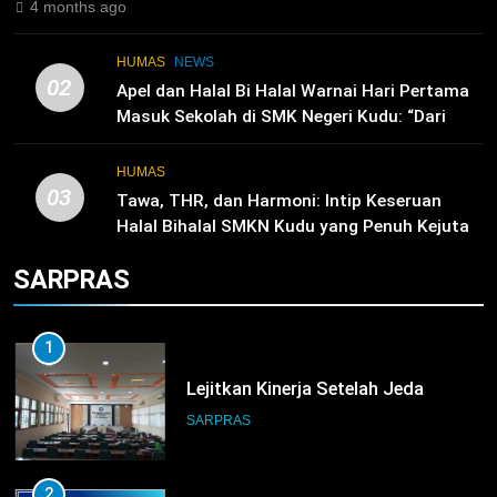
4 months ago
5
TKRO Berani Adu Nyali di Auto
HUMAS
NEWS
2000
02
Apel dan Halal Bi Halal Warnai Hari Pertama
HUMAS
PKL
Masuk Sekolah di SMK Negeri Kudu: “Dari
Ruang Kelas Akan Lahir Pemimpin, Inovator,
dan Generasi Unggul”
HUMAS
03
Tawa, THR, dan Harmoni: Intip Keseruan
Halal Bihalal SMKN Kudu yang Penuh Kejutan
Door Prize!
SARPRAS
1
Lejitkan Kinerja Setelah Jeda
SARPRAS
2