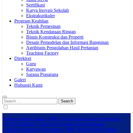
Sertifikasi
Karya Inovasi Sekolah
Ekstrakurikuler
Program Keahlian
Teknik Pemesinan
Teknik Kendaraan Ringan
Bisnis Konstruksi dan Properti
Desain Pemodelan dan Informasi Bangunan
Agribisnis Pengolahan Hasil Pertanian
Teaching Factory
Direktori
Guru
Karyawan
Sarana Prasarana
Galeri
Hubungi Kami
Search
for:
Bangun Sinergi Vokasi, SMK Negeri Kudu Gelar Penyusunan
RKAS 2026/2027: Serius Tapi Santai, Hasil Maksimal
Kobarkan Semangat Berprestasi, SMK Negeri Kudu Sambut