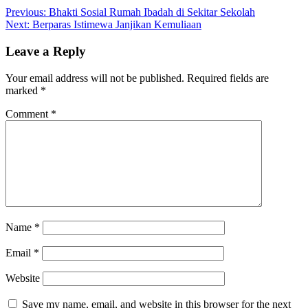
Post
Previous:
Bhakti Sosial Rumah Ibadah di Sekitar Sekolah
Next:
Berparas Istimewa Janjikan Kemuliaan
navigation
Leave a Reply
Your email address will not be published.
Required fields are
marked
*
Comment
*
Name
*
Email
*
Website
Save my name, email, and website in this browser for the next