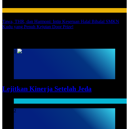
HUMAS
Tawa, THR, dan Harmoni: Intip Keseruan Halal Bihalal SMKN
Kudu yang Penuh Kejutan Door Prize!
SARPRAS
1
Lejitkan Kinerja Setelah Jeda
SARPRAS
2