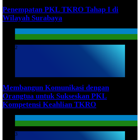
Penempatan PKL TKRO Tahap I di
Wilayah Surabaya
News
PKL
2
Membangun Komunikasi dengan
Orangtua untuk Sukseskan PKL
Kompetensi Keahlian TKRO
News
PKL
3