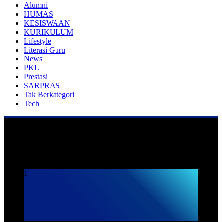
Alumni
HUMAS
KESISWAAN
KURIKULUM
Lifestyle
Literasi Guru
News
PKL
Prestasi
SARPRAS
Tak Berkategori
Tech
Praktek Kerja Lapangan
1