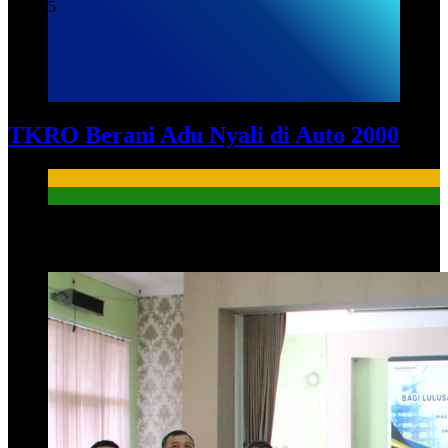
5
TKRO Berani Adu Nyali di Auto 2000
HUMAS
PKL
HUMAS