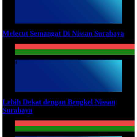
Melecut Semangat Di Nissan Surabaya
KURIKULUM
PKL
4
Lebih Dekat dengan Bengkel Nissan
Surabaya
KURIKULUM
PKL