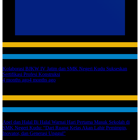
HUMAS
News
Kolaborasi BJKW IV Jatim dan SMK Negeri Kudu Sukseskan
Sertifikasi Profesi Konstruksi
01
4 months ago
4 months ago
02
HUMAS
News
Apel dan Halal Bi Halal Warnai Hari Pertama Masuk Sekolah di
SMK Negeri Kudu: “Dari Ruang Kelas Akan Lahir Pemimpin,
Inovator, dan Generasi Unggul”
03