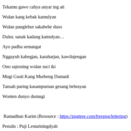
Tekamu gawe cahya anyar ing ati
Wulan kang kebak kamulyan
Wulan panglebur sakabehe duso
Dulur, sanak kadang kamulyan…
Ayo padha semangat
Nggayuh kabegjan, karaharjan, kawilujengan
Ono sajroning wulan suci iki
Mugi Gusti Kang Murbeng Dumadi
Tansah paring kasampurnan gesang bebrayan
Wonten dunyo dumugi
Ramadhan Karim (Resource :
https://pngtree.com/freepng/lettering
)
Penulis : Puji Lestariningdyah