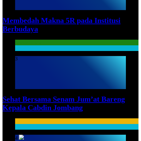
Membedah Makna 5R pada Institusi
Berbudaya
Literasi Guru
SARPRAS
3
Sehat Bersama Senam Jum’at Bareng
Kepala Cabdin Jombang
HUMAS
SARPRAS
4