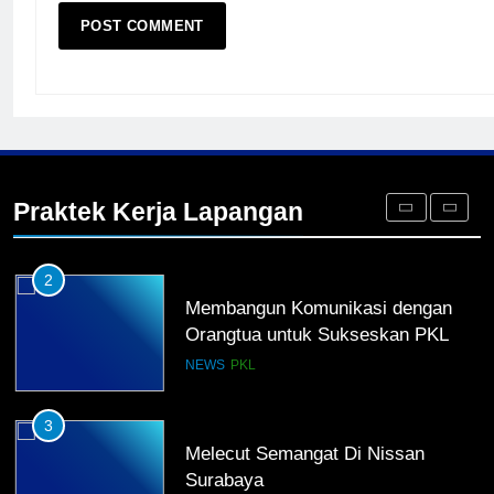
TKRO Berani Adu Nyali di Auto
2000
HUMAS
PKL
1
Penempatan PKL TKRO Tahap I di
Wilayah Surabaya
Praktek Kerja Lapangan
NEWS
PKL
2
Membangun Komunikasi dengan
Orangtua untuk Sukseskan PKL
Kompetensi Keahlian TKRO
NEWS
PKL
3
Melecut Semangat Di Nissan
Surabaya