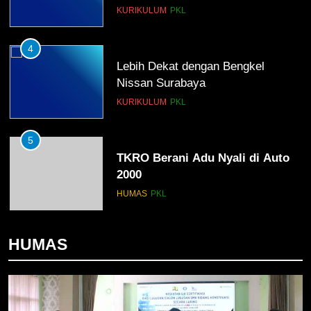
KURIKULUM
PKL
4
Lebih Dekat dengan Bengkel
Nissan Surabaya
KURIKULUM
PKL
5
TKRO Berani Adu Nyali di Auto
2000
HUMAS
PKL
1
HUMAS
Penempatan PKL TKRO Tahap I di
Wilayah Surabaya
NEWS
PKL