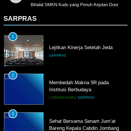
2000
Bihalal SMKN Kudu yang Penuh Kejutan Door
Prize!
HUMAS
PKL
SARPRAS
1
Lejitkan Kinerja Setelah Jeda
SARPRAS
2
Membedah Makna 5R pada
Institusi Berbudaya
LITERASI GURU
SARPRAS
3
Sehat Bersama Senam Jum’at
Bareng Kepala Cabdin Jombang