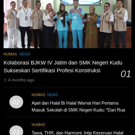
2
Membangun Komunikasi dengan
Orangtua untuk Sukseskan PKL
Kompetensi Keahlian TKRO
NEWS
PKL
3
Melecut Semangat Di Nissan
HUMAS
NEWS
Surabaya
Kolaborasi BJKW IV Jatim dan SMK Negeri Kudu
KURIKULUM
PKL
Sukseskan Sertifikasi Profesi Konstruksi
01
4 months ago
4
Lebih Dekat dengan Bengkel
HUMAS
NEWS
Nissan Surabaya
02
Apel dan Halal Bi Halal Warnai Hari Pertama
KURIKULUM
PKL
Masuk Sekolah di SMK Negeri Kudu: “Dari Ruang
Kelas Akan Lahir Pemimpin, Inovator, dan
Generasi Unggul”
5
HUMAS
03
TKRO Berani Adu Nyali di Auto
Tawa, THR, dan Harmoni: Intip Keseruan Halal