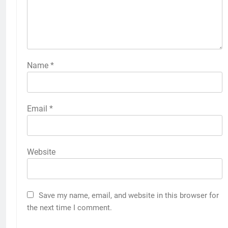
2
Membangun Komunikasi dengan
Orangtua untuk Sukseskan PKL
Kompetensi Keahlian TKRO
NEWS
PKL
Name
*
3
Melecut Semangat Di Nissan
Email
*
Surabaya
KURIKULUM
PKL
Website
4
Lebih Dekat dengan Bengkel
Nissan Surabaya
Save my name, email, and website in this browser for
KURIKULUM
PKL
the next time I comment.
5