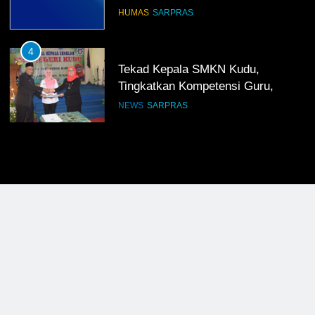
HUMAS
SARPRAS
4
Tekad Kepala SMKN Kudu,
Tingkatkan Kompetensi Guru,
Bangun Infrastruktur IT
NEWS
SARPRAS