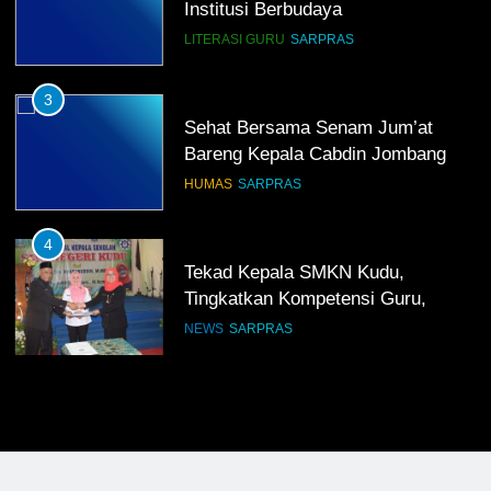
Institusi Berbudaya
LITERASI GURU
SARPRAS
3
Sehat Bersama Senam Jum’at
Bareng Kepala Cabdin Jombang
HUMAS
SARPRAS
4
Tekad Kepala SMKN Kudu,
Tingkatkan Kompetensi Guru,
Bangun Infrastruktur IT
NEWS
SARPRAS