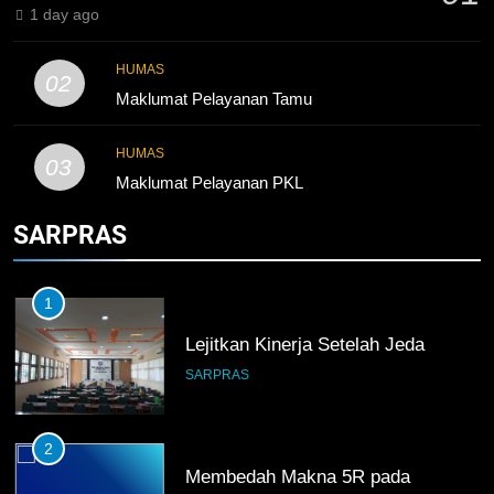
KURIKULUM
PKL
1 day ago
5
HUMAS
02
TKRO Berani Adu Nyali di Auto
Maklumat Pelayanan Tamu
2000
HUMAS
PKL
HUMAS
03
Maklumat Pelayanan PKL
SARPRAS
1
Lejitkan Kinerja Setelah Jeda
SARPRAS
2
Membedah Makna 5R pada