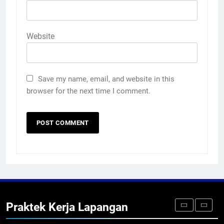
KURIKULUM
PKL
Website
5
TKRO Berani Adu Nyali di Auto
2000
Save my name, email, and website in this
HUMAS
PKL
browser for the next time I comment.
1
Penempatan PKL TKRO Tahap I di
Wilayah Surabaya
NEWS
PKL
2
Membangun Komunikasi dengan
Orangtua untuk Sukseskan PKL
Praktek Kerja Lapangan
Kompetensi Keahlian TKRO
NEWS
PKL