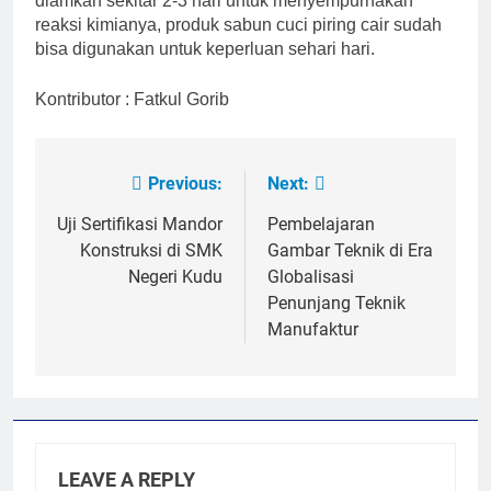
diamkan sekitar 2-3 hari untuk menyempurnakan
reaksi kimianya, produk sabun cuci piring cair sudah
bisa digunakan untuk keperluan sehari hari.
Kontributor : Fatkul Gorib
Previous:
Next:
Post
navigation
Uji Sertifikasi Mandor
Pembelajaran
Konstruksi di SMK
Gambar Teknik di Era
Negeri Kudu
Globalisasi
Penunjang Teknik
Manufaktur
LEAVE A REPLY