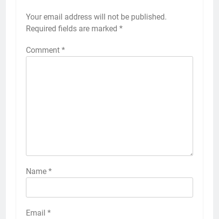
Your email address will not be published.
Required fields are marked
*
Comment
*
2
Membangun Komunikasi dengan
Orangtua untuk Sukseskan PKL
Kompetensi Keahlian TKRO
NEWS
PKL
3
Melecut Semangat Di Nissan
Surabaya
KURIKULUM
PKL
Name
*
4
Lebih Dekat dengan Bengkel
Email
*
Nissan Surabaya