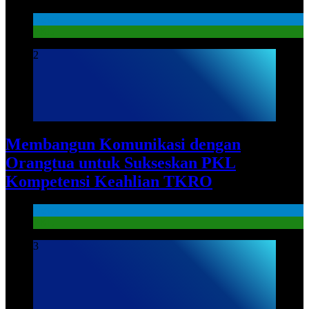
News
PKL
2
Membangun Komunikasi dengan
Orangtua untuk Sukseskan PKL
Kompetensi Keahlian TKRO
News
PKL
3