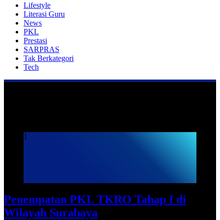
Lifestyle
Literasi Guru
News
PKL
Prestasi
SARPRAS
Tak Berkategori
Tech
Praktek Kerja Lapangan
1
Penempatan PKL TKRO Tahap I di
Wilayah Surabaya