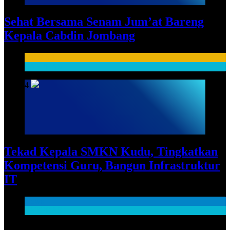
Sehat Bersama Senam Jum’at Bareng
Kepala Cabdin Jombang
HUMAS
SARPRAS
4
Tekad Kepala SMKN Kudu, Tingkatkan
Kompetensi Guru, Bangun Infrastruktur
IT
News
SARPRAS