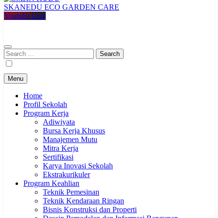
SKANEDU ECO GARDEN CARE
SMKN KUDU
Mencetak Generasi Unggul Berkarakter RAPI BERWIBAWA
Youtube Live
Search
for:
Menu
Home
Profil Sekolah
Program Kerja
Adiwiyata
Bursa Kerja Khusus
Manajemen Mutu
Mitra Kerja
Sertifikasi
Karya Inovasi Sekolah
Ekstrakurikuler
Program Keahlian
Teknik Pemesinan
Teknik Kendaraan Ringan
Bisnis Konstruksi dan Properti