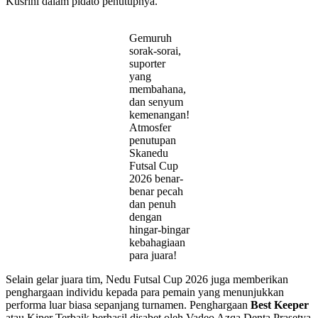
Kusrini dalam pidato penutupnya.
Gemuruh
sorak-sorai,
suporter
yang
membahana,
dan senyum
kemenangan!
Atmosfer
penutupan
Skanedu
Futsal Cup
2026 benar-
benar pecah
dan penuh
dengan
hingar-bingar
kebahagiaan
para juara!
Selain gelar juara tim, Nedu Futsal Cup 2026 juga memberikan
penghargaan individu kepada para pemain yang menunjukkan
performa luar biasa sepanjang turnamen. Penghargaan
Best Keeper
atau Kiper Terbaik berhasil disabet oleh Vadeo Azqa Denta Prasetya