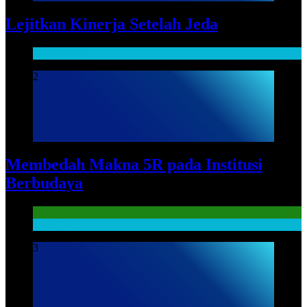
Lejitkan Kinerja Setelah Jeda
SARPRAS
2
Membedah Makna 5R pada Institusi
Berbudaya
Literasi Guru
SARPRAS
3