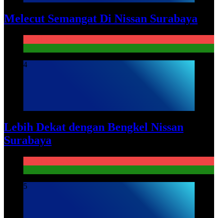
Melecut Semangat Di Nissan Surabaya
KURIKULUM
PKL
4
Lebih Dekat dengan Bengkel Nissan
Surabaya
KURIKULUM
PKL
5