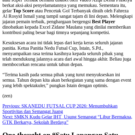
berkat aksi-aksi penyelamatannya yang memukau. Sementara itu,
gelar
Top Score
atau Pencetak Gol Terbanyak diraih oleh Fahreza
Al Rosyid Ismail yang tampil sangat tajam di lini depan. Melengkapi
jajaran pemain terbaik, penghargaan bergengsi
Best Player
dinobatkan kepada Excel Zidane Maulana yang dinilai memberikan
kontribusi paling besar bagi timnya sepanjang kompetisi.
Kesuksesan acara ini tidak lepas dari kerja keras seluruh jajaran
panitia. Ketua Panitia Nedu Futsal Cup, Istain, S.Pd.,
menyampaikan rasa terima kasihnya kepada seluruh pihak yang
telah mendukung jalannya acara dari awal hingga akhir. Beliau juga
membocorkan rencana untuk tahun depan.
“Terima kasih pada semua pihak yang turut menyukseskan ini
semua. Tahun depan kita akan berkegiatan yang sama dengan event
yang lebih spektakuler,” pungkas Istain dengan optimis.
(zen)
Post
Previous:
SKANEDU FUTSAL CUP 2026: Menumbuhkan
Sportivitas dan Semangat Juang
navigation
Next:
SMKN Kudu Gelar IHT Usung Semangat “Libur Bermakna,
GTK Berkarya, Sekolah Berdaya”