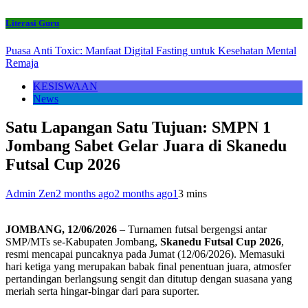
Literasi Guru
Puasa Anti Toxic: Manfaat Digital Fasting untuk Kesehatan Mental
Remaja
KESISWAAN
News
Satu Lapangan Satu Tujuan: SMPN 1
Jombang Sabet Gelar Juara di Skanedu
Futsal Cup 2026
Admin Zen
2 months ago
2 months ago
1
3 mins
JOMBANG, 12/06/2026
– Turnamen futsal bergengsi antar
SMP/MTs se-Kabupaten Jombang,
Skanedu Futsal Cup 2026
,
resmi mencapai puncaknya pada Jumat (12/06/2026). Memasuki
hari ketiga yang merupakan babak final penentuan juara, atmosfer
pertandingan berlangsung sengit dan ditutup dengan suasana yang
meriah serta hingar-bingar dari para suporter.