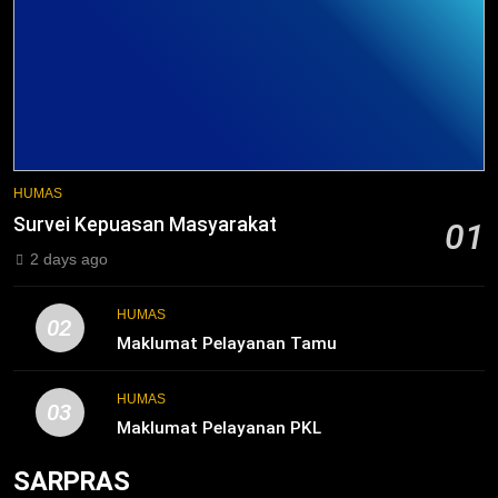
3
Melecut Semangat Di Nissan
Surabaya
KURIKULUM
PKL
4
Lebih Dekat dengan Bengkel Nissan
HUMAS
Surabaya
Survei Kepuasan Masyarakat
01
KURIKULUM
PKL
2 days ago
5
HUMAS
02
TKRO Berani Adu Nyali di Auto
Maklumat Pelayanan Tamu
2000
HUMAS
PKL
HUMAS
03
Maklumat Pelayanan PKL
SARPRAS