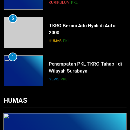
KURIKULUM
PKL
5
TKRO Berani Adu Nyali di Auto
2000
HUMAS
PKL
1
Penempatan PKL TKRO Tahap I di
Wilayah Surabaya
NEWS
PKL
2
HUMAS
Membangun Komunikasi dengan
Orangtua untuk Sukseskan PKL
Kompetensi Keahlian TKRO
NEWS
PKL