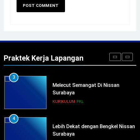
Penempatan PKL TKRO Tahap I di
Wilayah Surabaya
NEWS
PKL
2
Membangun Komunikasi dengan
Orangtua untuk Sukseskan PKL
Praktek Kerja Lapangan
Kompetensi Keahlian TKRO
NEWS
PKL
3
Melecut Semangat Di Nissan
Surabaya
KURIKULUM
PKL
4
Lebih Dekat dengan Bengkel Nissan
Surabaya