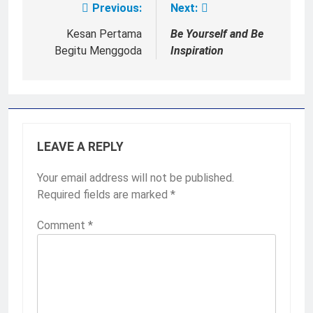
Previous:
Next:
Post
navigation
Kesan Pertama
Be Yourself and Be
Begitu Menggoda
Inspiration
LEAVE A REPLY
Your email address will not be published.
Required fields are marked
*
Comment
*
2
Membangun Komunikasi dengan
Orangtua untuk Sukseskan PKL
Kompetensi Keahlian TKRO
NEWS
PKL