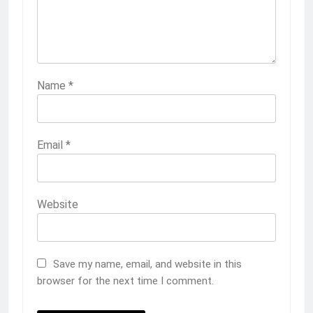
3
Melecut Semangat Di Nissan
Surabaya
KURIKULUM
PKL
Name
*
4
Lebih Dekat dengan Bengkel Nissan
Email
*
Surabaya
KURIKULUM
PKL
Website
5
TKRO Berani Adu Nyali di Auto
2000
Save my name, email, and website in this
HUMAS
PKL
browser for the next time I comment.
1