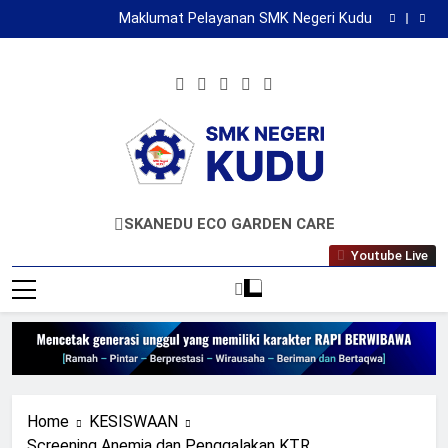
Survei Kepuasan Masyarakat
Skip
Maklumat Pelayanan SMK Negeri Kudu
to
Maklumat Pelayanan Tamu
Siswa SMK Negeri Kudu Gelorakan Semangat Merah
content
Putih di Gerak Jalan ROJO Jombang 2026
Survei Kepuasan Masyarakat
Maklumat Pelayanan SMK Negeri Kudu
Maklumat Pelayanan Tamu
SMKN KUDU
Mencetak Generasi Unggul Berkarakter RAPI
SKANEDU ECO GARDEN CARE
BERWIBAWA
Youtube Live
Home
KESISWAAN
Screening Anemia dan Penggalakan KTR