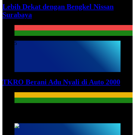
Lebih Dekat dengan Bengkel Nissan
Surabaya
KURIKULUM
PKL
5
TKRO Berani Adu Nyali di Auto 2000
HUMAS
PKL
HUMAS