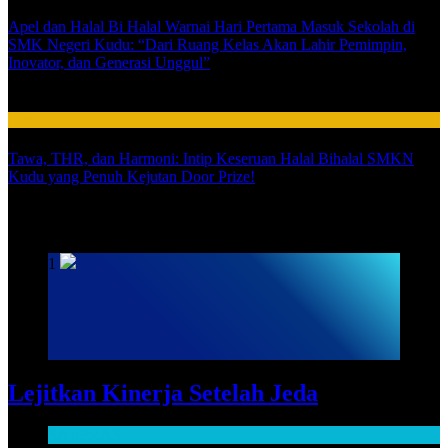
Apel dan Halal Bi Halal Warnai Hari Pertama Masuk Sekolah di
SMK Negeri Kudu: “Dari Ruang Kelas Akan Lahir Pemimpin,
Inovator, dan Generasi Unggul”
03
HUMAS
Tawa, THR, dan Harmoni: Intip Keseruan Halal Bihalal SMKN
Kudu yang Penuh Kejutan Door Prize!
SARPRAS
1
Lejitkan Kinerja Setelah Jeda
SARPRAS