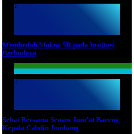
2
Membedah Makna 5R pada Institusi
Berbudaya
Literasi Guru
SARPRAS
3
Sehat Bersama Senam Jum’at Bareng
Kepala Cabdin Jombang