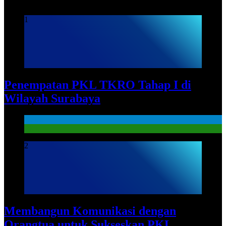
1
Penempatan PKL TKRO Tahap I di
Wilayah Surabaya
News
PKL
2
Membangun Komunikasi dengan
Orangtua untuk Sukseskan PKL