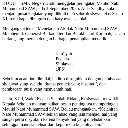
KUDU – SMK Negeri Kudu menggelar peringatan Maulid Nabi
Muhammad SAW pada 3 September 2025. Aula Sandhyakala
menjadi pusat kegiatan yang diikuti oleh seluruh siswa kelas X dan
XI, serta bapak/ibu guru dan karyawan sekolah.
Mengangkat tema “Meneladani Akhlak Nabi Muhammad SAW
Membentuk Generasi Berkarakter dan Berakhlakul Karimah,” acara
berlangsung meriah dengan berbagai penampilan menarik.
Jam’iyah
Pecinta
Sholawat
(JPS)
Sebelum acara inti dimulai, hadirin disuguhkan dengan pembacaan
sholawat yang syahdu, drama pendek yang inspiratif, dan
pembacaan puisi yang menyentuh hati.
Istain, S.Pd, Wakil Kepala Sekolah Bidang Kesiswaan, mewakili
Kepala Sekolah menyampaikan pesan pentingnya memperingati
Maulid Nabi Muhammad SAW. Beliau mengatakan, “Kelahiran
Nabi Muhammad SAW sekian abad yang lalu menjadi hal yang
sangat perlu disyukuri karena banyak hal yang diteladankan
sehingga manusia keluar dari kepurukan kejahiliyahan.”