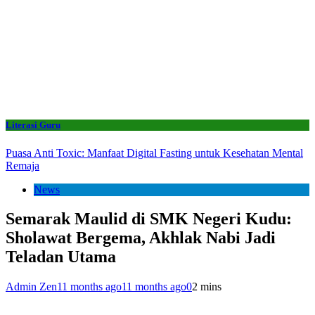
Literasi Guru
Puasa Anti Toxic: Manfaat Digital Fasting untuk Kesehatan Mental
Remaja
News
Semarak Maulid di SMK Negeri Kudu:
Sholawat Bergema, Akhlak Nabi Jadi
Teladan Utama
Admin Zen
11 months ago
11 months ago
0
2 mins