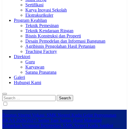
Sertifikasi
Karya Inovasi Sekolah
Ekstrakurikuler
Program Keahlian
Teknik Pemesinan
Teknik Kendaraan Ringan
Bisnis Konstruksi dan Properti
Desain Pemodelan dan Informasi Bangunan
Agribisnis Pengolahan Hasil Pertanian
Teaching Factory
Direktori
Guru
Karyawan
Sarana Prasarana
Galeri
Hubungi Kami
Search
for:
Bangun Sinergi Vokasi, SMK Negeri Kudu Gelar Penyusunan
RKAS 2026/2027: Serius Tapi Santai, Hasil Maksimal
Kobarkan Semangat Berprestasi, SMK Negeri Kudu Sambut