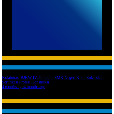
HUMAS
News
Kolaborasi BJKW IV Jatim dan SMK Negeri Kudu Sukseskan
Sertifikasi Profesi Konstruksi
01
4 months ago
4 months ago
02
HUMAS
News