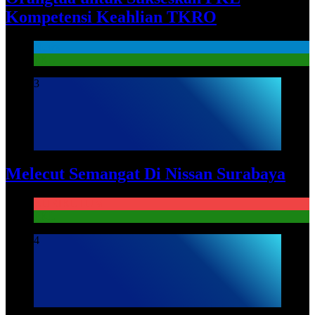
Kompetensi Keahlian TKRO
News
PKL
3
Melecut Semangat Di Nissan Surabaya
KURIKULUM
PKL
4