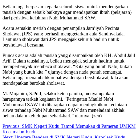
Beliau juga berpesan kepada seluruh siswa untuk mendengarkan
tausiah dengan sebaik-baiknya agar mendapatkan ibrah (pelajaran)
dari peristiwa kelahiran Nabi Muhammad SAW.
Acara semakin meriah dengan penampilan Jam’iyah Pecinta
Sholawat (JPS) yang berhasil menggetarkan aula Sandhyakala.
Lantunan sholawat dari JPS mengajak seluruh hadirin untuk
bersholawat bersama.
Puncak acara adalah tausiah yang disampaikan oleh KH. Abdul Jalil
Arif. Dalam tausiahnya, beliau mengajak seluruh hadirin untuk
memperbanyak membaca sholawat. “Kita yang butuh Nabi, bukan
Nabi yang butuh kita,” ujarnya dengan nada penuh semangat.
Beliau juga menambahkan bahwa dengan bersholawat, kita akan
mendapatkan barokah sholawat.
M. Mujahim, S.Pd.I, selaku ketua panitia, menyampaikan
harapannya terkait kegiatan ini. “Peringatan Maulid Nabi
Muhammad SAW ini diharapkan dapat meningkatkan kecintaan
siswa terhadap Nabi Muhammad SAW dan meneladani akhlak
beliau dalam kehidupan sehari-hari,” ujarnya. (zen)
Post
Previous:
SMK Negeri Kudu Tampil Memukau di Pameran UMKM
Kecamatan Kudu
navigation
Next:
Upacara Bendera di SMK Negeri Kudu, Kapolsek Kudu