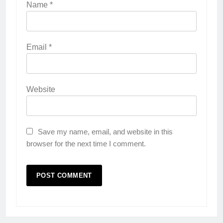
KURIKULUM
PKL
Name
*
4
Lebih Dekat dengan Bengkel
Email
*
Nissan Surabaya
KURIKULUM
PKL
Website
5
TKRO Berani Adu Nyali di Auto
2000
Save my name, email, and website in this
HUMAS
PKL
browser for the next time I comment.
1
Penempatan PKL TKRO Tahap I di
Wilayah Surabaya
NEWS
PKL