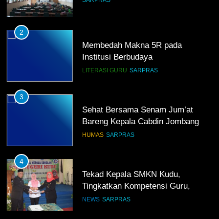
2
Membedah Makna 5R pada
Institusi Berbudaya
LITERASI GURU
SARPRAS
3
Sehat Bersama Senam Jum’at
Bareng Kepala Cabdin Jombang
HUMAS
SARPRAS
4
Tekad Kepala SMKN Kudu,
Tingkatkan Kompetensi Guru,
Bangun Infrastruktur IT
NEWS
SARPRAS