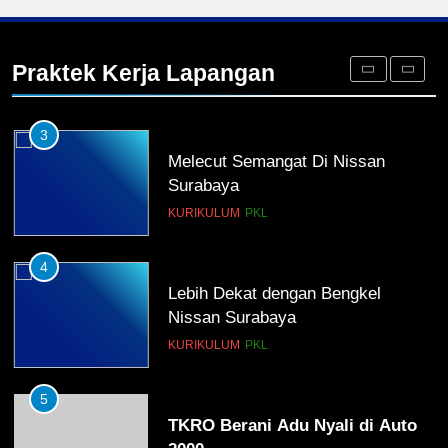
2
Membangun Komunikasi dengan
Orangtua untuk Sukseskan PKL
Praktek Kerja Lapangan
Kompetensi Keahlian TKRO
NEWS
PKL
3
Melecut Semangat Di Nissan
Surabaya
KURIKULUM
PKL
4
Lebih Dekat dengan Bengkel
Nissan Surabaya
KURIKULUM
PKL
5
TKRO Berani Adu Nyali di Auto