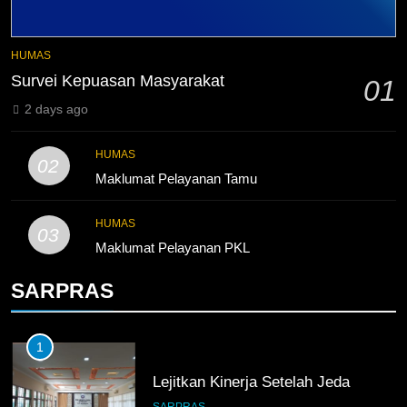
4
Lebih Dekat dengan Bengkel
HUMAS
Nissan Surabaya
Survei Kepuasan Masyarakat
01
KURIKULUM
PKL
2 days ago
5
HUMAS
02
TKRO Berani Adu Nyali di Auto
Maklumat Pelayanan Tamu
2000
HUMAS
PKL
HUMAS
03
Maklumat Pelayanan PKL
SARPRAS
1
Lejitkan Kinerja Setelah Jeda
SARPRAS