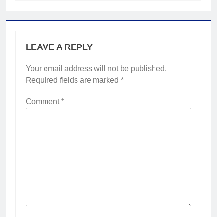
LEAVE A REPLY
Your email address will not be published.
Required fields are marked
*
Comment
*
2
Membangun Komunikasi dengan
Orangtua untuk Sukseskan PKL
Kompetensi Keahlian TKRO
NEWS
PKL
3
Melecut Semangat Di Nissan
Surabaya