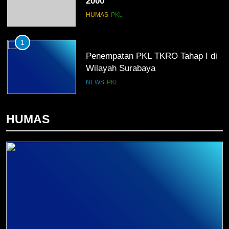
2000
HUMAS
PKL
1
Penempatan PKL TKRO Tahap I di
Wilayah Surabaya
NEWS
PKL
2
HUMAS
Membangun Komunikasi dengan
Orangtua untuk Sukseskan PKL
Kompetensi Keahlian TKRO
NEWS
PKL
3
Melecut Semangat Di Nissan
Surabaya
KURIKULUM
PKL