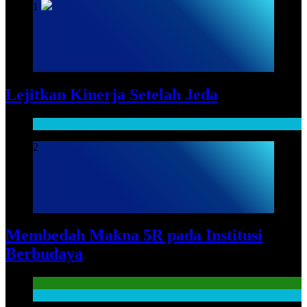
1
Lejitkan Kinerja Setelah Jeda
SARPRAS
2
Membedah Makna 5R pada Institusi
Berbudaya
Literasi Guru
SARPRAS