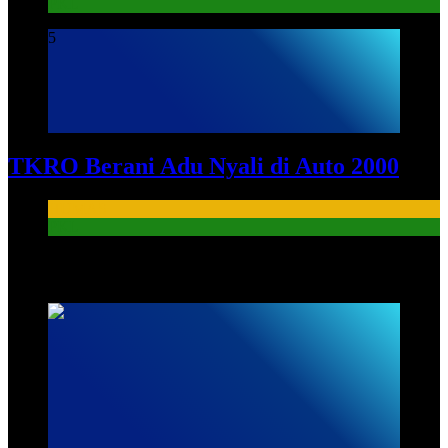
PKL
5
TKRO Berani Adu Nyali di Auto 2000
HUMAS
PKL
HUMAS