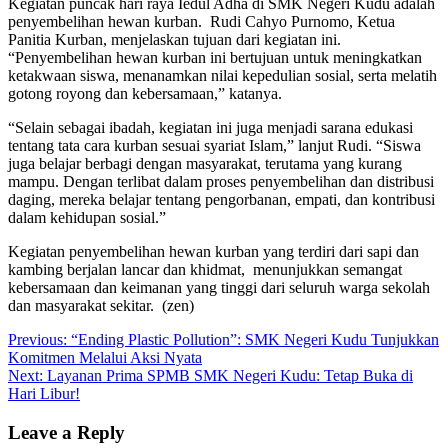
Kegiatan puncak hari raya Iedul Adha di SMK Negeri Kudu adalah
penyembelihan hewan kurban. Rudi Cahyo Purnomo, Ketua
Panitia Kurban, menjelaskan tujuan dari kegiatan ini.
“Penyembelihan hewan kurban ini bertujuan untuk meningkatkan
ketakwaan siswa, menanamkan nilai kepedulian sosial, serta melatih
gotong royong dan kebersamaan,” katanya.
“Selain sebagai ibadah, kegiatan ini juga menjadi sarana edukasi
tentang tata cara kurban sesuai syariat Islam,” lanjut Rudi. “Siswa
juga belajar berbagi dengan masyarakat, terutama yang kurang
mampu. Dengan terlibat dalam proses penyembelihan dan distribusi
daging, mereka belajar tentang pengorbanan, empati, dan kontribusi
dalam kehidupan sosial.”
Kegiatan penyembelihan hewan kurban yang terdiri dari sapi dan
kambing berjalan lancar dan khidmat, menunjukkan semangat
kebersamaan dan keimanan yang tinggi dari seluruh warga sekolah
dan masyarakat sekitar. (zen)
Post
Previous:
“Ending Plastic Pollution”: SMK Negeri Kudu Tunjukkan
Komitmen Melalui Aksi Nyata
navigation
Next:
Layanan Prima SPMB SMK Negeri Kudu: Tetap Buka di
Hari Libur!
Leave a Reply