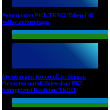
Penempatan PKL TKRO Tahap I di
Wilayah Surabaya
News
PKL
2
Membangun Komunikasi dengan
Orangtua untuk Sukseskan PKL
Kompetensi Keahlian TKRO
News
PKL