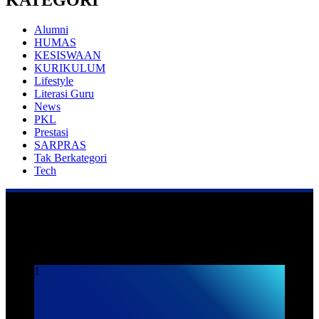
Alumni
HUMAS
KESISWAAN
KURIKULUM
Lifestyle
Literasi Guru
News
PKL
Prestasi
SARPRAS
Tak Berkategori
Tech
Praktek Kerja Lapangan
1