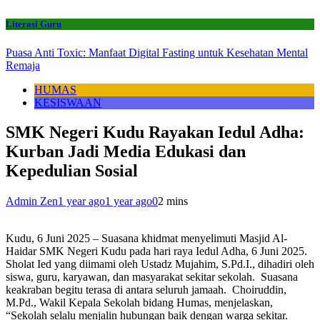
Literasi Guru
Puasa Anti Toxic: Manfaat Digital Fasting untuk Kesehatan Mental
Remaja
HUMAS
KESISWAAN
SMK Negeri Kudu Rayakan Iedul Adha:
Kurban Jadi Media Edukasi dan
Kepedulian Sosial
Admin Zen
1 year ago
1 year ago
0
2 mins
Kudu, 6 Juni 2025 – Suasana khidmat menyelimuti Masjid Al-
Haidar SMK Negeri Kudu pada hari raya Iedul Adha, 6 Juni 2025.
Sholat Ied yang diimami oleh Ustadz Mujahim, S.Pd.I., dihadiri oleh
siswa, guru, karyawan, dan masyarakat sekitar sekolah. Suasana
keakraban begitu terasa di antara seluruh jamaah. Choiruddin,
M.Pd., Wakil Kepala Sekolah bidang Humas, menjelaskan,
“Sekolah selalu menjalin hubungan baik dengan warga sekitar.