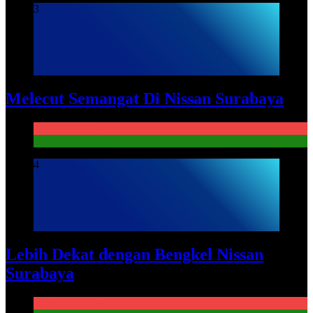
3
Melecut Semangat Di Nissan Surabaya
KURIKULUM
PKL
4
Lebih Dekat dengan Bengkel Nissan
Surabaya
KURIKULUM