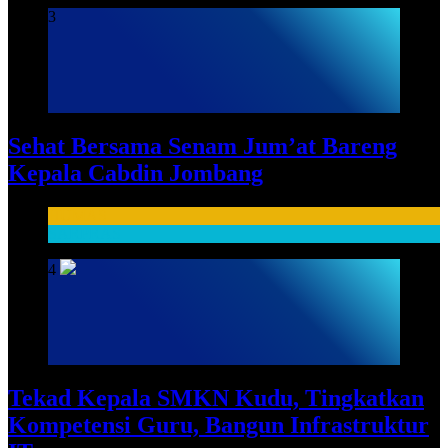
3
Sehat Bersama Senam Jum’at Bareng
Kepala Cabdin Jombang
HUMAS
SARPRAS
4
Tekad Kepala SMKN Kudu, Tingkatkan
Kompetensi Guru, Bangun Infrastruktur