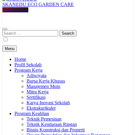
SKANEDU ECO GARDEN CARE
SMKN KUDU
Mencetak Generasi Unggul Berkarakter RAPI BERWIBAWA
Youtube Live
Search
for:
Menu
Home
Profil Sekolah
Program Kerja
Adiwiyata
Bursa Kerja Khusus
Manajemen Mutu
Mitra Kerja
Sertifikasi
Karya Inovasi Sekolah
Ekstrakurikuler
Program Keahlian
Teknik Pemesinan
Teknik Kendaraan Ringan
Bisnis Konstruksi dan Properti