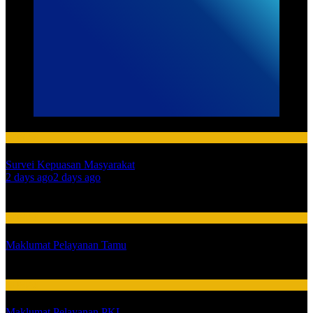
HUMAS
Survei Kepuasan Masyarakat
01
2 days ago
2 days ago
02
HUMAS
Maklumat Pelayanan Tamu
03
HUMAS
Maklumat Pelayanan PKL