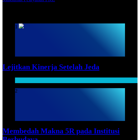
SARPRAS
1
Lejitkan Kinerja Setelah Jeda
SARPRAS
2
Membedah Makna 5R pada Institusi
Berbudaya