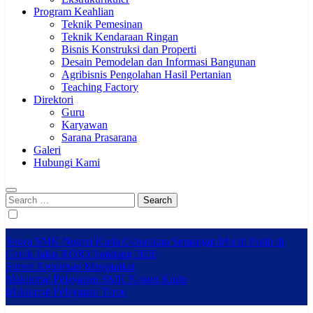
Program Keahlian
Teknik Pemesinan
Teknik Kendaraan Ringan
Bisnis Konstruksi dan Properti
Desain Pemodelan dan Informasi Bangunan
Agribisnis Pengolahan Hasil Pertanian
Teaching Factory
Direktori
Guru
Karyawan
Sarana Prasarana
Galeri
Hubungi Kami
Search
for:
Siswa SMK Negeri Kudu Gelorakan Semangat Merah Putih di
Gerak Jalan ROJO Jombang 2026
Survei Kepuasan Masyarakat
Maklumat Pelayanan SMK Negeri Kudu
Maklumat Pelayanan Tamu