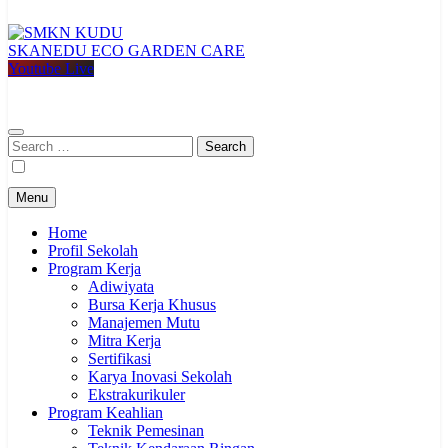
SKANEDU ECO GARDEN CARE
SMKN KUDU
Mencetak Generasi Unggul Berkarakter RAPI BERWIBAWA
Youtube Live
Search
for:
Menu
Home
Profil Sekolah
Program Kerja
Adiwiyata
Bursa Kerja Khusus
Manajemen Mutu
Mitra Kerja
Sertifikasi
Karya Inovasi Sekolah
Ekstrakurikuler
Program Keahlian
Teknik Pemesinan