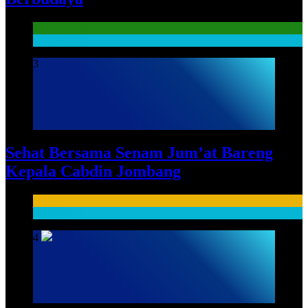
Literasi Guru
SARPRAS
3
Sehat Bersama Senam Jum’at Bareng
Kepala Cabdin Jombang
HUMAS
SARPRAS
4