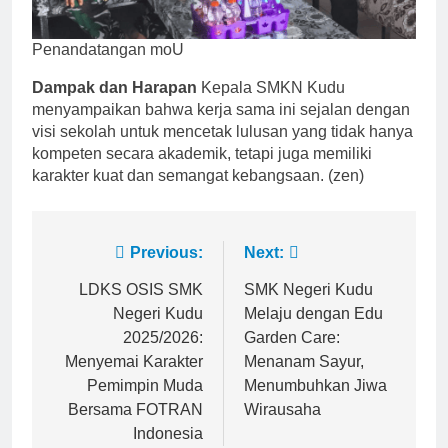
Penandatangan moU
Dampak dan Harapan
Kepala SMKN Kudu
menyampaikan bahwa kerja sama ini sejalan dengan
visi sekolah untuk mencetak lulusan yang tidak hanya
kompeten secara akademik, tetapi juga memiliki
karakter kuat dan semangat kebangsaan. (zen)
Post
Previous:
Next:
navigation
LDKS OSIS SMK
SMK Negeri Kudu
Negeri Kudu
Melaju dengan Edu
2025/2026:
Garden Care:
Menyemai Karakter
Menanam Sayur,
Pemimpin Muda
Menumbuhkan Jiwa
Bersama FOTRAN
Wirausaha
Indonesia