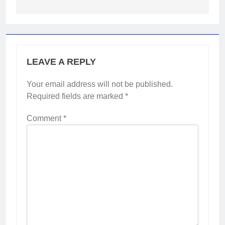
LEAVE A REPLY
Your email address will not be published.
Required fields are marked
*
Comment
*
2
Membangun Komunikasi dengan
Orangtua untuk Sukseskan PKL
Kompetensi Keahlian TKRO
NEWS
PKL
3
Melecut Semangat Di Nissan