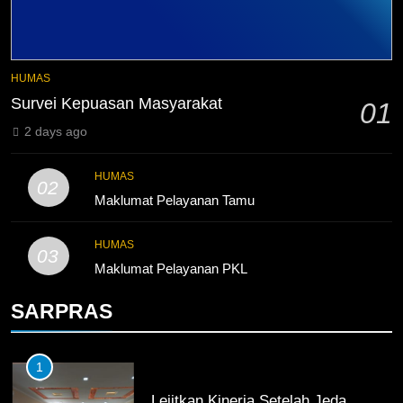
KURIKULUM
PKL
4
HUMAS
Lebih Dekat dengan Bengkel
Survei Kepuasan Masyarakat
01
Nissan Surabaya
2 days ago
KURIKULUM
PKL
HUMAS
5
02
Maklumat Pelayanan Tamu
TKRO Berani Adu Nyali di Auto
2000
HUMAS
03
HUMAS
PKL
Maklumat Pelayanan PKL
SARPRAS
1
Lejitkan Kinerja Setelah Jeda