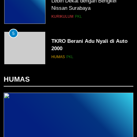
TKRO Berani Adu Nyali di Auto
2000
HUMAS
PKL
1
Penempatan PKL TKRO Tahap I di
Wilayah Surabaya
NEWS
PKL
HUMAS
2
Membangun Komunikasi dengan
Orangtua untuk Sukseskan PKL
Kompetensi Keahlian TKRO
NEWS
PKL
3
Melecut Semangat Di Nissan
Surabaya