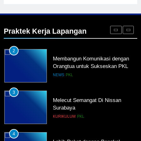
2
Membangun Komunikasi dengan
Orangtua untuk Sukseskan PKL
Praktek Kerja Lapangan
Kompetensi Keahlian TKRO
NEWS
PKL
3
Melecut Semangat Di Nissan
Surabaya
KURIKULUM
PKL
4
Lebih Dekat dengan Bengkel
Nissan Surabaya
KURIKULUM
PKL
5