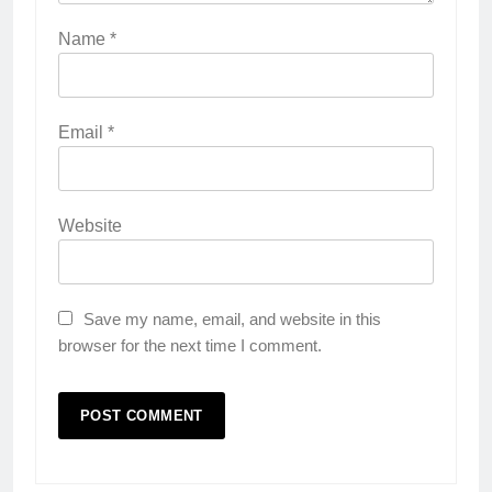
Surabaya
Name
*
KURIKULUM
PKL
4
Email
*
Lebih Dekat dengan Bengkel
Nissan Surabaya
KURIKULUM
PKL
Website
5
TKRO Berani Adu Nyali di Auto
2000
Save my name, email, and website in this
HUMAS
PKL
browser for the next time I comment.
1
Penempatan PKL TKRO Tahap I di
Wilayah Surabaya
NEWS
PKL