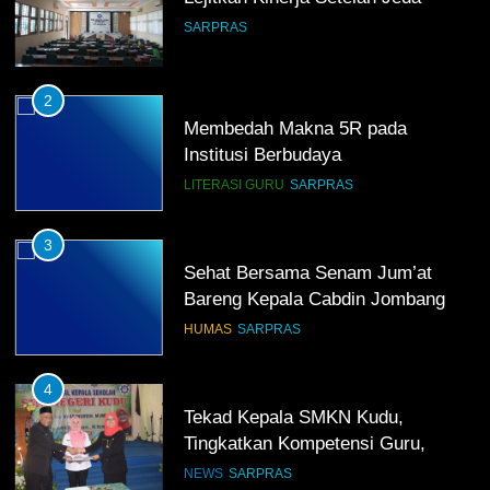
SARPRAS
2
Membedah Makna 5R pada
Institusi Berbudaya
LITERASI GURU
SARPRAS
3
Sehat Bersama Senam Jum’at
Bareng Kepala Cabdin Jombang
HUMAS
SARPRAS
4
Tekad Kepala SMKN Kudu,
Tingkatkan Kompetensi Guru,
Bangun Infrastruktur IT
NEWS
SARPRAS