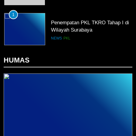
1
Penempatan PKL TKRO Tahap I di
Wilayah Surabaya
NEWS
PKL
2
HUMAS
Membangun Komunikasi dengan
Orangtua untuk Sukseskan PKL
Kompetensi Keahlian TKRO
NEWS
PKL
3
Melecut Semangat Di Nissan
Surabaya
KURIKULUM
PKL
4