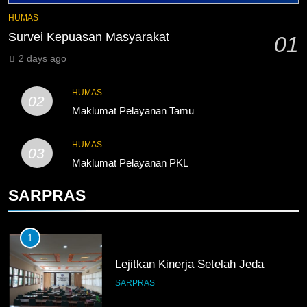
Lebih Dekat dengan Bengkel
HUMAS
Nissan Surabaya
Survei Kepuasan Masyarakat
01
KURIKULUM
PKL
2 days ago
5
HUMAS
02
TKRO Berani Adu Nyali di Auto
Maklumat Pelayanan Tamu
2000
HUMAS
PKL
HUMAS
03
Maklumat Pelayanan PKL
SARPRAS
1
Lejitkan Kinerja Setelah Jeda
SARPRAS