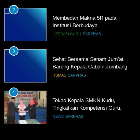
2
Membedah Makna 5R pada
Institusi Berbudaya
LITERASI GURU
SARPRAS
3
Sehat Bersama Senam Jum’at
Bareng Kepala Cabdin Jombang
HUMAS
SARPRAS
4
Tekad Kepala SMKN Kudu,
Tingkatkan Kompetensi Guru,
Bangun Infrastruktur IT
NEWS
SARPRAS