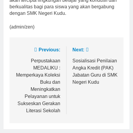
akan tercipta lingkungan belajar yang kondusif dan
berkualitas bagi para siswa yang akan bergabung
dengan SMK Negeri Kudu.
(admin/zen)
Post
Previous:
Next:
navigation
Perpustakaan
Sosialisasi Penilaian
MEDALIKU :
Angka Kredit (PAK)
Memperkaya Koleksi
Jabatan Guru di SMK
Buku dan
Negeri Kudu
Meningkatkan
Pelayanan untuk
Sukseskan Gerakan
Literasi Sekolah