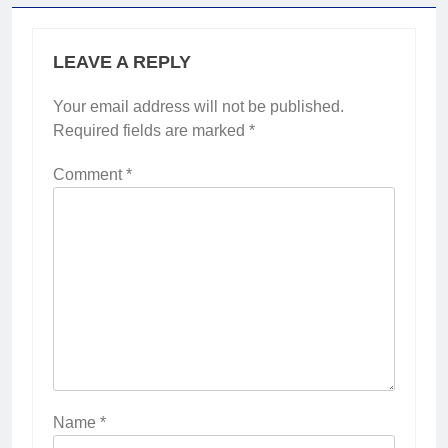
LEAVE A REPLY
Your email address will not be published.
Required fields are marked
*
Comment
*
2
Membangun Komunikasi dengan
Orangtua untuk Sukseskan PKL
Kompetensi Keahlian TKRO
NEWS
PKL
3
Melecut Semangat Di Nissan
Surabaya
KURIKULUM
PKL
Name
*