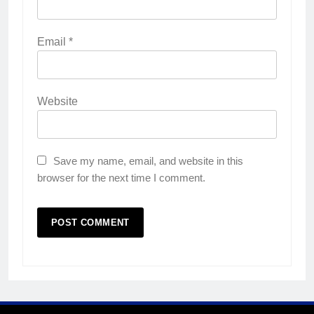
4
Lebih Dekat dengan Bengkel
Email
*
Nissan Surabaya
KURIKULUM
PKL
Website
5
TKRO Berani Adu Nyali di Auto
2000
Save my name, email, and website in this
HUMAS
PKL
browser for the next time I comment.
1
Penempatan PKL TKRO Tahap I di
Wilayah Surabaya
NEWS
PKL
2
Membangun Komunikasi dengan