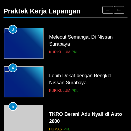
Orangtua untuk Sukseskan PKL
Praktek Kerja Lapangan
Kompetensi Keahlian TKRO
NEWS
PKL
3
Melecut Semangat Di Nissan
Surabaya
KURIKULUM
PKL
4
Lebih Dekat dengan Bengkel
Nissan Surabaya
KURIKULUM
PKL
5
TKRO Berani Adu Nyali di Auto
2000
HUMAS
PKL