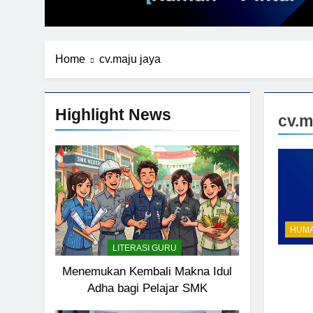
Home
cv.maju jaya
Highlight News
cv.m
HUM
LITERASI GURU
Menemukan Kembali Makna Idul
Adha bagi Pelajar SMK