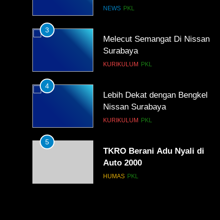
Kompetensi Keahlian TKRO
NEWS
PKL
3
Melecut Semangat Di Nissan
Surabaya
KURIKULUM
PKL
4
Lebih Dekat dengan Bengkel
Nissan Surabaya
KURIKULUM
PKL
5
TKRO Berani Adu Nyali di
Auto 2000
HUMAS
PKL
1
Penempatan PKL TKRO Tahap 
di Wilayah Surabaya