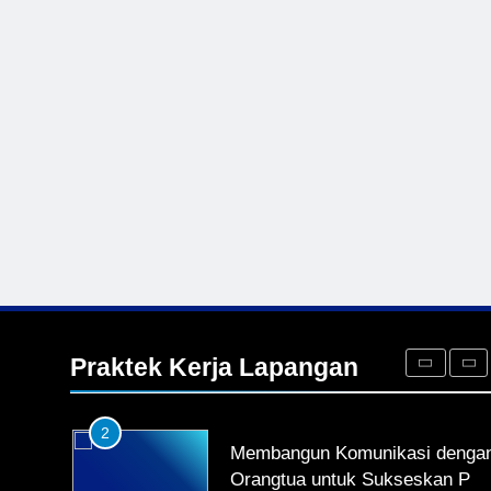
KURIKULUM
PKL
4
Lebih Dekat dengan Bengkel
Nissan Surabaya
KURIKULUM
PKL
5
TKRO Berani Adu Nyali di
Auto 2000
HUMAS
PKL
1
Penempatan PKL TKRO Tahap 
di Wilayah Surabaya
Praktek Kerja Lapangan
NEWS
PKL
2
Membangun Komunikasi denga
Orangtua untuk Sukseskan PK