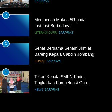
SARPRAS
2
Membedah Makna 5R pada
Institusi Berbudaya
LITERASI GURU
SARPRAS
3
Sehat Bersama Senam Jum’at
Bareng Kepala Cabdin Jombang
HUMAS
SARPRAS
4
Tekad Kepala SMKN Kudu,
Tingkatkan Kompetensi Guru,
Bangun Infrastruktur IT
NEWS
SARPRAS