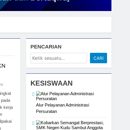
PENCARIAN
CARI
KN
KESISWAAN
ns
ingkat
k pada
Alur Pelayanan Administrasi
k kerja
Persuratan
am
ipakai
n