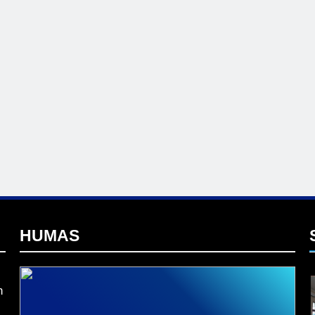
I
HUMAS
n
L