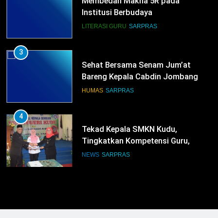
Membedah Makna 5R pada
Institusi Berbudaya
LITERASI GURU
SARPRAS
3
Sehat Bersama Senam Jum’at
Bareng Kepala Cabdin Jombang
HUMAS
SARPRAS
4
Tekad Kepala SMKN Kudu,
Tingkatkan Kompetensi Guru,
Bangun Infrastruktur IT
NEWS
SARPRAS