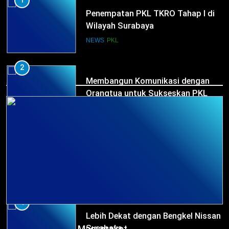
Penempatan PKL TKRO Tahap I di
Wilayah Surabaya
NEWS
PKL
2
HUMAS
Membangun Komunikasi dengan
Orangtua untuk Sukseskan PKL
Kompetensi Keahlian TKRO
NEWS
PKL
3
Melecut Semangat Di Nissan
Surabaya
KURIKULUM
PKL
4
Lebih Dekat dengan Bengkel Nissan
HUMAS
Surabaya
Survei Kepuasan Masyarakat