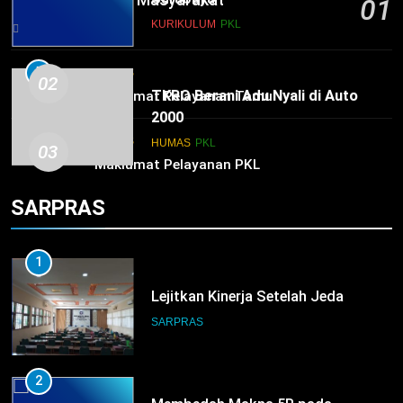
01
KURIKULUM
PKL
3 hours ago
5
HUMAS
02
TKRO Berani Adu Nyali di Auto
Maklumat Pelayanan Tamu
2000
HUMAS
PKL
HUMAS
03
Maklumat Pelayanan PKL
SARPRAS
1
Lejitkan Kinerja Setelah Jeda
SARPRAS
2