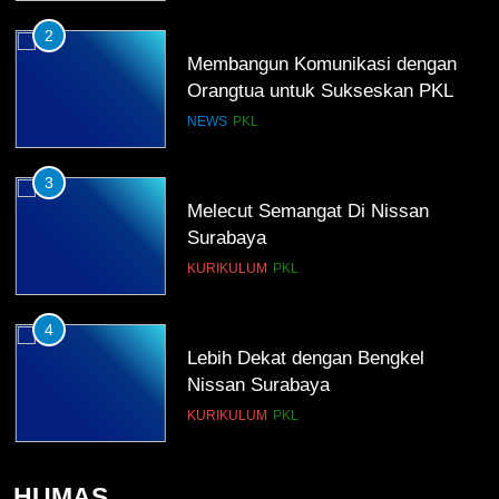
2
Membangun Komunikasi dengan
Orangtua untuk Sukseskan PKL
Kompetensi Keahlian TKRO
NEWS
PKL
3
Melecut Semangat Di Nissan
Surabaya
KURIKULUM
PKL
4
Lebih Dekat dengan Bengkel
Nissan Surabaya
KURIKULUM
PKL
5
HUMAS