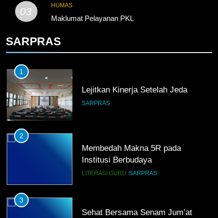
KURIKULUM
PKL
HUMAS
03
Maklumat Pelayanan PKL
4
SARPRAS
Lebih Dekat dengan Bengkel
Nissan Surabaya
KURIKULUM
PKL
1
Lejitkan Kinerja Setelah Jeda
5
SARPRAS
TKRO Berani Adu Nyali di Auto
2000
HUMAS
PKL
2
Membedah Makna 5R pada
Institusi Berbudaya
LITERASI GURU
SARPRAS
3
Sehat Bersama Senam Jum’at