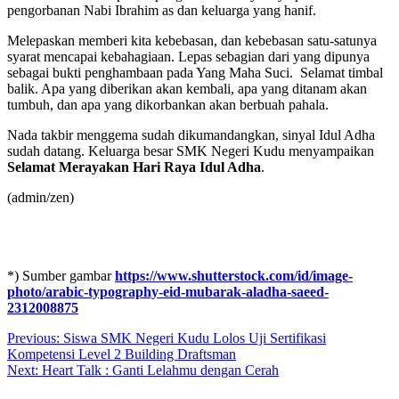
pengorbanan Nabi Ibrahim as dan keluarga yang hanif.
Melepaskan memberi kita kebebasan, dan kebebasan satu-satunya
syarat mencapai kebahagiaan. Lepas sebagian dari yang dipunya
sebagai bukti penghambaan pada Yang Maha Suci. Selamat timbal
balik. Apa yang diberikan akan kembali, apa yang ditanam akan
tumbuh, dan apa yang dikorbankan akan berbuah pahala.
Nada takbir menggema sudah dikumandangkan, sinyal Idul Adha
sudah datang. Keluarga besar SMK Negeri Kudu menyampaikan
Selamat Merayakan Hari Raya Idul Adha
.
(admin/zen)
*) Sumber gambar
https://www.shutterstock.com/id/image-
photo/arabic-typography-eid-mubarak-aladha-saeed-
2312008875
Post
Previous:
Siswa SMK Negeri Kudu Lolos Uji Sertifikasi
Kompetensi Level 2 Building Draftsman
navigation
Next:
Heart Talk : Ganti Lelahmu dengan Cerah