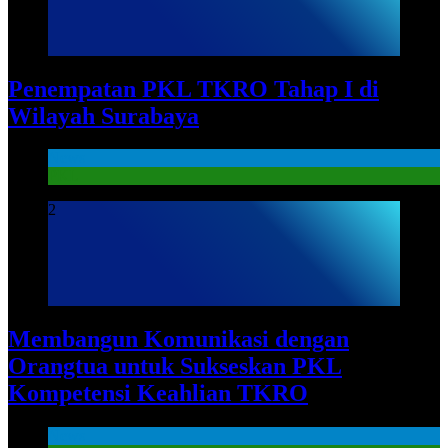
Penempatan PKL TKRO Tahap I di
Wilayah Surabaya
News
PKL
2
Membangun Komunikasi dengan
Orangtua untuk Sukseskan PKL
Kompetensi Keahlian TKRO
News