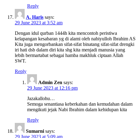
Reply
A. Haris
says:
29 June 2023 at 3:52 am
Dengan idul qurban 1444h kita mencontoh peristiwa
kelapangan kesabaran yg di alami oleh nabiyulloh Ibrahim AS
Kita juga mengorbankan sifat-sifat binatang sifat-sifat drengki
iri hati dsb dalam diri kita shg kita menjadi manusia yang
lebih bermartabat sebagai hamba makhluk ciptaan Allah
SWT.
Reply
Admin Zen
says:
29 June 2023 at 12:16 pm
Jazakallohu…
Semoga senantiasa keberkahan dan kemudahan dalam
mengikuti jejak Nabi Ibrahim dalam kehidupan kita
Reply
Sumarni
says:
29 June 2023 at 5:09 am