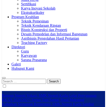
Sertifikasi
Karya Inovasi Sekolah
Ekstrakurikuler
Program Keahlian
Teknik Pemesinan
Teknik Kendaraan Ringan
Bisnis Konstruksi dan Properti
Desain Pemodelan dan Informasi Bangunan
Agribisnis Pengolahan Hasil Pertanian
Teaching Factory
Direktori
Guru
Karyawan
Sarana Prasarana
Galeri
Hubungi Kami
Search
for:
Bangun Sinergi Vokasi, SMK Negeri Kudu Gelar Penyusunan
RKAS 2026/2027: Serius Tapi Santai, Hasil Maksimal
Kobarkan Semangat Berprestasi, SMK Negeri Kudu Sambut