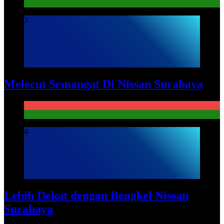
PKL
3
Melecut Semangat Di Nissan Surabaya
KURIKULUM
PKL
4
Lebih Dekat dengan Bengkel Nissan
Surabaya