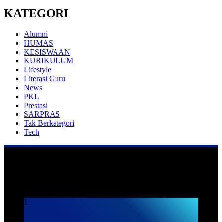
KATEGORI
Alumni
HUMAS
KESISWAAN
KURIKULUM
Lifestyle
Literasi Guru
News
PKL
Prestasi
SARPRAS
Tak Berkategori
Tech
Praktek Kerja Lapangan
1