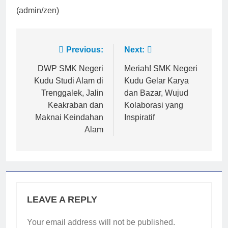
(admin/zen)
Post
Previous:
Next:
navigation
DWP SMK Negeri
Meriah! SMK Negeri
Kudu Studi Alam di
Kudu Gelar Karya
Trenggalek, Jalin
dan Bazar, Wujud
Keakraban dan
Kolaborasi yang
Maknai Keindahan
Inspiratif
Alam
LEAVE A REPLY
2
Membangun Komunikasi dengan
Your email address will not be published.