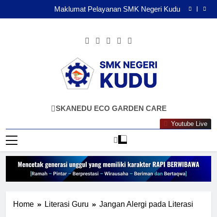
Survei Kepuasan Masyarakat
Skip
Maklumat Pelayanan SMK Negeri Kudu
to
Maklumat Pelayanan Tamu
Siswa SMK Negeri Kudu Gelorakan Semangat Merah
content
Putih di Gerak Jalan ROJO Jombang 2026
Survei Kepuasan Masyarakat
Maklumat Pelayanan SMK Negeri Kudu
Maklumat Pelayanan Tamu
SMKN KUDU
Mencetak Generasi Unggul Berkarakter RAPI
SKANEDU ECO GARDEN CARE
BERWIBAWA
Youtube Live
Home
Literasi Guru
Jangan Alergi pada Literasi