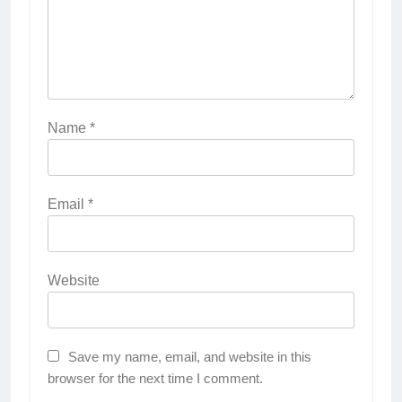
NEWS
PKL
3
Melecut Semangat Di Nissan
Surabaya
KURIKULUM
PKL
Name
*
4
Lebih Dekat dengan Bengkel
Email
*
Nissan Surabaya
KURIKULUM
PKL
Website
5
TKRO Berani Adu Nyali di Auto
2000
Save my name, email, and website in this
HUMAS
PKL
browser for the next time I comment.