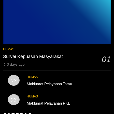
3
Melecut Semangat Di Nissan
Surabaya
KURIKULUM
PKL
4
Lebih Dekat dengan Bengkel
HUMAS
Nissan Surabaya
Survei Kepuasan Masyarakat
01
KURIKULUM
PKL
3 days ago
5
HUMAS
02
TKRO Berani Adu Nyali di Auto
Maklumat Pelayanan Tamu
2000
HUMAS
PKL
HUMAS
03
Maklumat Pelayanan PKL