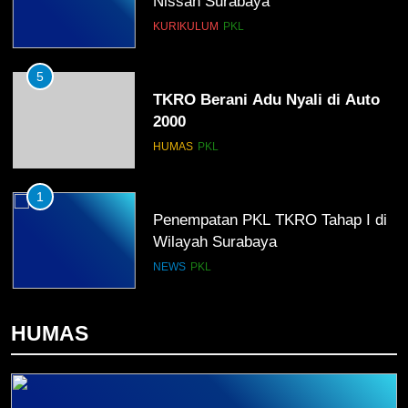
Nissan Surabaya
KURIKULUM
PKL
5
TKRO Berani Adu Nyali di Auto
2000
HUMAS
PKL
1
Penempatan PKL TKRO Tahap I di
Wilayah Surabaya
NEWS
PKL
2
HUMAS
Membangun Komunikasi dengan
Orangtua untuk Sukseskan PKL
Kompetensi Keahlian TKRO
NEWS
PKL