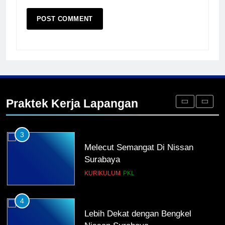
1
Penempatan PKL TKRO Tahap I di
Wilayah Surabaya
NEWS
PKL
2
Membangun Komunikasi dengan
Orangtua untuk Sukseskan PKL
Praktek Kerja Lapangan
Kompetensi Keahlian TKRO
NEWS
PKL
3
Melecut Semangat Di Nissan
Surabaya
KURIKULUM
PKL
4
Lebih Dekat dengan Bengkel