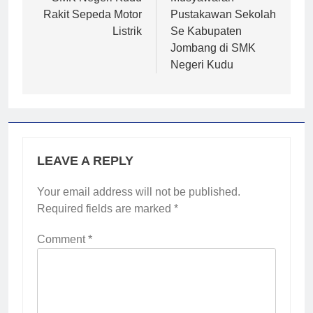
navigation
Rakit Sepeda Motor
Pustakawan Sekolah
Listrik
Se Kabupaten
Jombang di SMK
Negeri Kudu
LEAVE A REPLY
Your email address will not be published.
Required fields are marked
*
Comment
*
2
Membangun Komunikasi dengan
Orangtua untuk Sukseskan PKL
Kompetensi Keahlian TKRO