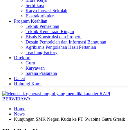
Mitra Kerja
Sertifikasi
Karya Inovasi Sekolah
Ekstrakurikuler
Program Keahlian
Teknik Pemesinan
Teknik Kendaraan Ringan
Bisnis Konstruksi dan Properti
Desain Pemodelan dan Informasi Bangunan
Agribisnis Pengolahan Hasil Pertanian
Teaching Factory
Direktori
Guru
Karyawan
Sarana Prasarana
Galeri
Hubungi Kami
Home
News
Kunjungan SMK Negeri Kudu ke PT Swabina Gatra Gresik