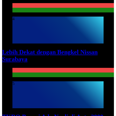
KURIKULUM
PKL
4
Lebih Dekat dengan Bengkel Nissan
Surabaya
KURIKULUM
PKL
5