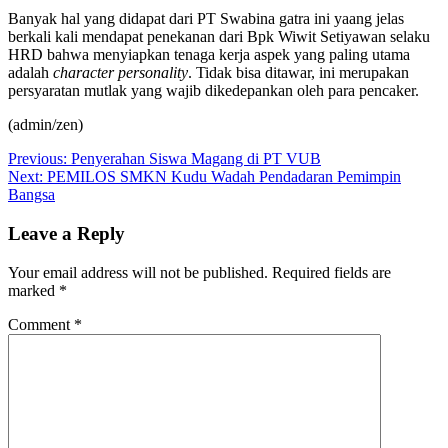
Banyak hal yang didapat dari PT Swabina gatra ini yaang jelas
berkali kali mendapat penekanan dari Bpk Wiwit Setiyawan selaku
HRD bahwa menyiapkan tenaga kerja aspek yang paling utama
adalah
character personality
. Tidak bisa ditawar, ini merupakan
persyaratan mutlak yang wajib dikedepankan oleh para pencaker.
(admin/zen)
Post
Previous:
Penyerahan Siswa Magang di PT VUB
Next:
PEMILOS SMKN Kudu Wadah Pendadaran Pemimpin
navigation
Bangsa
Leave a Reply
Your email address will not be published.
Required fields are
marked
*
Comment
*