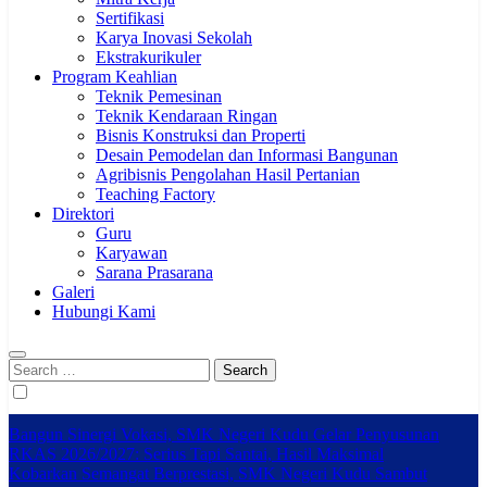
Sertifikasi
Karya Inovasi Sekolah
Ekstrakurikuler
Program Keahlian
Teknik Pemesinan
Teknik Kendaraan Ringan
Bisnis Konstruksi dan Properti
Desain Pemodelan dan Informasi Bangunan
Agribisnis Pengolahan Hasil Pertanian
Teaching Factory
Direktori
Guru
Karyawan
Sarana Prasarana
Galeri
Hubungi Kami
Search
for:
Bangun Sinergi Vokasi, SMK Negeri Kudu Gelar Penyusunan
RKAS 2026/2027: Serius Tapi Santai, Hasil Maksimal
Kobarkan Semangat Berprestasi, SMK Negeri Kudu Sambut