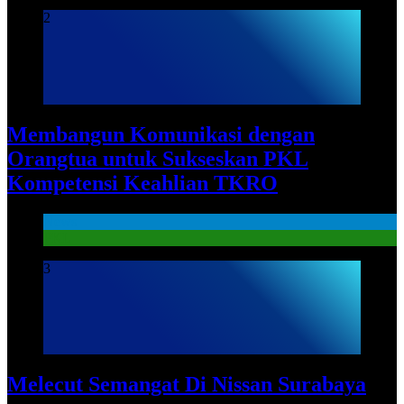
2
Membangun Komunikasi dengan
Orangtua untuk Sukseskan PKL
Kompetensi Keahlian TKRO
News
PKL
3
Melecut Semangat Di Nissan Surabaya