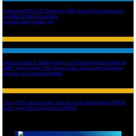
Kolaborasi BJKW IV Jatim dan SMK Negeri Kudu Sukseskan
Sertifikasi Profesi Konstruksi
01
4 months ago
4 months ago
02
HUMAS
News
Apel dan Halal Bi Halal Warnai Hari Pertama Masuk Sekolah di
SMK Negeri Kudu: “Dari Ruang Kelas Akan Lahir Pemimpin,
Inovator, dan Generasi Unggul”
03
HUMAS
Tawa, THR, dan Harmoni: Intip Keseruan Halal Bihalal SMKN
Kudu yang Penuh Kejutan Door Prize!
SARPRAS
1