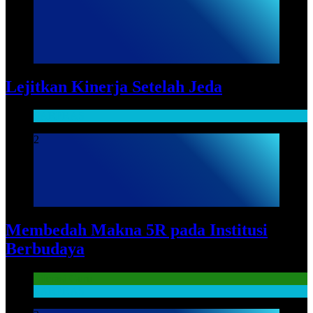
Lejitkan Kinerja Setelah Jeda
SARPRAS
2
Membedah Makna 5R pada Institusi
Berbudaya
Literasi Guru
SARPRAS