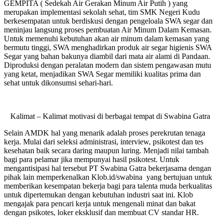
GEMPITA ( Sedekah Air Gerakan Minum Air Putih ) yang
merupakan implementasi sekolah sehat, tim SMK Negeri Kudu
berkesempatan untuk berdiskusi dengan pengeloala SWA segar dan
meninjau langsung proses pembuatan Air Minum Dalam Kemasan.
Untuk memenuhi kebutuhan akan air minum dalam kemasan yang
bermutu tinggi, SWA menghadirkan produk air segar higienis SWA
Segar yang bahan bakunya diambil dari mata air alami di Pandaan.
Diproduksi dengan peralatan modern dan sistem pengawasan mutu
yang ketat, menjadikan SWA Segar memiliki kualitas prima dan
sehat untuk dikonsumsi sehari-hari.
Kalimat – Kalimat motivasi di berbagai tempat di Swabina Gatra
Selain AMDK hal yang menarik adalah proses perekrutan tenaga
kerja. Mulai dari seleksi administrasi, interview, psikotest dan tes
kesehatan baik secara daring maupun luring. Menjadi nilai tambah
bagi para pelamar jika mempunyai hasil psikotest. Untuk
mengantisipasi hal tersebut PT Swabina Gatra bekerjasama dengan
pihak lain memperkenalkan Klob.id/swabina yang bertujuan untuk
memberikan kesempatan bekerja bagi para talenta muda berkualitas
untuk dipertemukan dengan kebutuhan industri saat ini. Klob
mengajak para pencari kerja untuk mengenali minat dan bakat
dengan psikotes, loker eksklusif dan membuat CV standar HR.