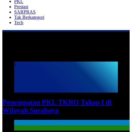
PKL
Prestasi
SARPRAS
Tak Berkategori
Tech
Praktek Kerja Lapangan
1
Penempatan PKL TKRO Tahap I di
Wilayah Surabaya
News
PKL