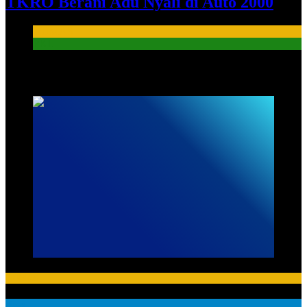
TKRO Berani Adu Nyali di Auto 2000
HUMAS
PKL
HUMAS
HUMAS
News