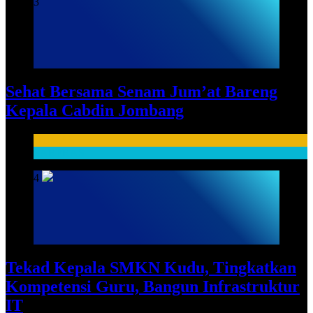
3
Sehat Bersama Senam Jum’at Bareng
Kepala Cabdin Jombang
HUMAS
SARPRAS
4
Tekad Kepala SMKN Kudu, Tingkatkan
Kompetensi Guru, Bangun Infrastruktur
IT