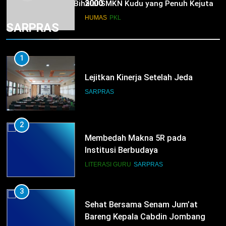
2000
Halal Bihalal SMKN Kudu yang Penuh Kejutan
Door Prize!
HUMAS
PKL
SARPRAS
1
Lejitkan Kinerja Setelah Jeda
SARPRAS
2
Membedah Makna 5R pada
Institusi Berbudaya
LITERASI GURU
SARPRAS
3
Sehat Bersama Senam Jum’at
Bareng Kepala Cabdin Jombang