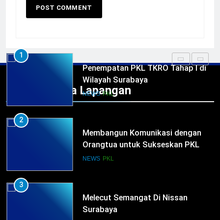
TKRO Berani Adu Nyali di Auto
2000
HUMAS
PKL
1
Penempatan PKL TKRO Tahap I di
Wilayah Surabaya
Praktek Kerja Lapangan
NEWS
PKL
2
Membangun Komunikasi dengan
Orangtua untuk Sukseskan PKL
Kompetensi Keahlian TKRO
NEWS
PKL
3
Melecut Semangat Di Nissan
Surabaya