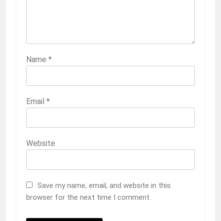
2
Membangun Komunikasi dengan
Orangtua untuk Sukseskan PKL
Kompetensi Keahlian TKRO
NEWS
PKL
Name
*
3
Melecut Semangat Di Nissan
Email
*
Surabaya
KURIKULUM
PKL
Website
4
Lebih Dekat dengan Bengkel Nissan
Surabaya
Save my name, email, and website in this
KURIKULUM
PKL
browser for the next time I comment.
5