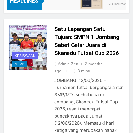
HEADLINES
22 Hours Ago
23 Hours Ago
Satu Lapangan Satu
Tujuan: SMPN 1 Jombang
Sabet Gelar Juara di
Skanedu Futsal Cup 2026
KESISWAAN
Admin Zen
2 months
NEWS
ago
1
3 mins
JOMBANG, 12/06/2026 –
Turnamen futsal bergengsi antar
SMP/MTs se-Kabupaten
Jombang, Skanedu Futsal Cup
2026, resmi mencapai
puncaknya pada Jumat
(12/06/2026). Memasuki hari
ketiga yang merupakan babak