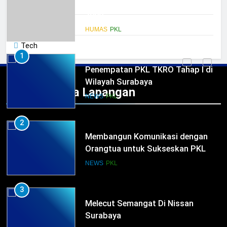
Penempatan PKL TKRO Tahap I di
SARPRAS
Wilayah Surabaya
Tak Berkategori
NEWS
PKL
Tech
2
Membangun Komunikasi dengan
Orangtua untuk Sukseskan PKL
Praktek Kerja Lapangan
Kompetensi Keahlian TKRO
NEWS
PKL
3
Melecut Semangat Di Nissan
Surabaya
KURIKULUM
PKL
4
Lebih Dekat dengan Bengkel Nissan
Surabaya