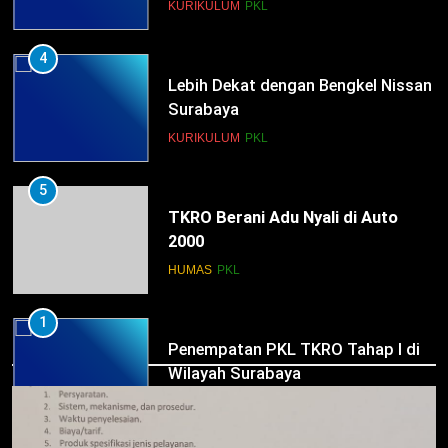
KURIKULUM
PKL
5
TKRO Berani Adu Nyali di Auto
2000
HUMAS
PKL
1
Penempatan PKL TKRO Tahap I di
Wilayah Surabaya
NEWS
PKL
2
HUMAS
Membangun Komunikasi dengan
Orangtua untuk Sukseskan PKL
Kompetensi Keahlian TKRO
NEWS
PKL