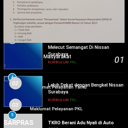
3
Melecut Semangat Di Nissan
Surabaya
KURIKULUM
PKL
4
Lebih Dekat dengan Bengkel Nissan
HUMAS
Surabaya
Survei Kepuasan Masyarakat
01
KURIKULUM
PKL
22 hours ago
5
HUMAS
02
TKRO Berani Adu Nyali di Auto
Maklumat Pelayanan Tamu
2000
HUMAS
PKL
HUMAS
03
Maklumat Pelayanan PKL
SARPRAS