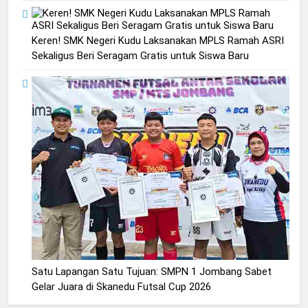
Keren! SMK Negeri Kudu Laksanakan MPLS Ramah ASRI
Sekaligus Beri Seragam Gratis untuk Siswa Baru
2
Membangun Komunikasi dengan
Satu Lapangan Satu Tujuan: SMPN 1 Jombang Sabet
Orangtua untuk Sukseskan PKL
Gelar Juara di Skanedu Futsal Cup 2026
Kompetensi Keahlian TKRO
NEWS
PKL