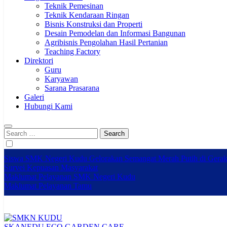
Teknik Pemesinan
Teknik Kendaraan Ringan
Bisnis Konstruksi dan Properti
Desain Pemodelan dan Informasi Bangunan
Agribisnis Pengolahan Hasil Pertanian
Teaching Factory
Direktori
Guru
Karyawan
Sarana Prasarana
Galeri
Hubungi Kami
Search
for:
Siswa SMK Negeri Kudu Gelorakan Semangat Merah Putih di Gera
Survei Kepuasan Masyarakat
Maklumat Pelayanan SMK Negeri Kudu
Maklumat Pelayanan Tamu
SKANEDU ECO GARDEN CARE