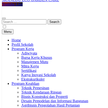
SMKN KUDU
Mencetak Generasi Unggul Berkarakter RAPI BERWIBAWA
Youtube Live
Search
for:
Menu
Home
Profil Sekolah
Program Kerja
Adiwiyata
Bursa Kerja Khusus
Manajemen Mutu
Mitra Kerja
Sertifikasi
Karya Inovasi Sekolah
Ekstrakurikuler
Program Keahlian
Teknik Pemesinan
Teknik Kendaraan Ringan
Bisnis Konstruksi dan Properti
Desain Pemodelan dan Informasi Bangunan
Agribisnis Pengolahan Hasil Pertanian