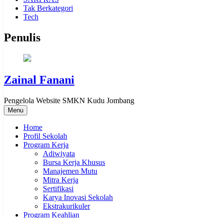
Tak Berkategori
Tech
Penulis
Zainal Fanani
Pengelola Website SMKN Kudu Jombang
Menu
Home
Profil Sekolah
Program Kerja
Adiwiyata
Bursa Kerja Khusus
Manajemen Mutu
Mitra Kerja
Sertifikasi
Karya Inovasi Sekolah
Ekstrakurikuler
Program Keahlian