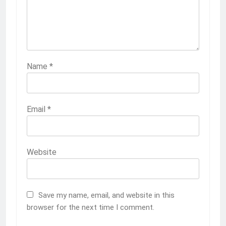
2
Membangun Komunikasi dengan
Orangtua untuk Sukseskan PKL
Kompetensi Keahlian TKRO
NEWS
PKL
Name
*
3
Melecut Semangat Di Nissan
Email
*
Surabaya
KURIKULUM
PKL
Website
4
Lebih Dekat dengan Bengkel Nissan
Surabaya
Save my name, email, and website in this
KURIKULUM
PKL
browser for the next time I comment.
5