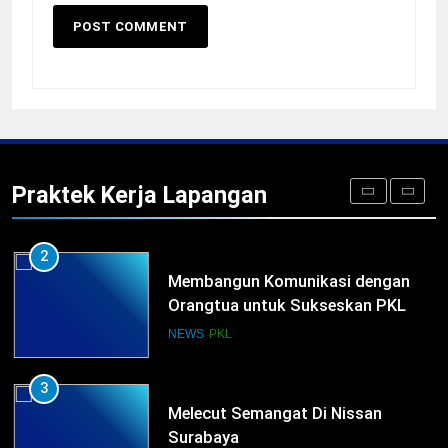
TKRO Berani Adu Nyali di Auto
2000
HUMAS
PKL
1
Penempatan PKL TKRO Tahap I di
Wilayah Surabaya
Praktek Kerja Lapangan
NEWS
PKL
2
Membangun Komunikasi dengan
Orangtua untuk Sukseskan PKL
Kompetensi Keahlian TKRO
NEWS
PKL
3
Melecut Semangat Di Nissan
Surabaya