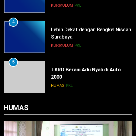
KURIKULUM
PKL
4
Lebih Dekat dengan Bengkel Nissan
Surabaya
KURIKULUM
PKL
5
TKRO Berani Adu Nyali di Auto
2000
HUMAS
PKL
1
HUMAS
Penempatan PKL TKRO Tahap I di
Wilayah Surabaya
NEWS
PKL