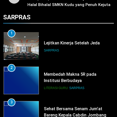
2000
Halal Bihalal SMKN Kudu yang Penuh Kejutan
Door Prize!
HUMAS
PKL
SARPRAS
1
Lejitkan Kinerja Setelah Jeda
SARPRAS
2
Membedah Makna 5R pada
Institusi Berbudaya
LITERASI GURU
SARPRAS
3
Sehat Bersama Senam Jum’at
Bareng Kepala Cabdin Jombang