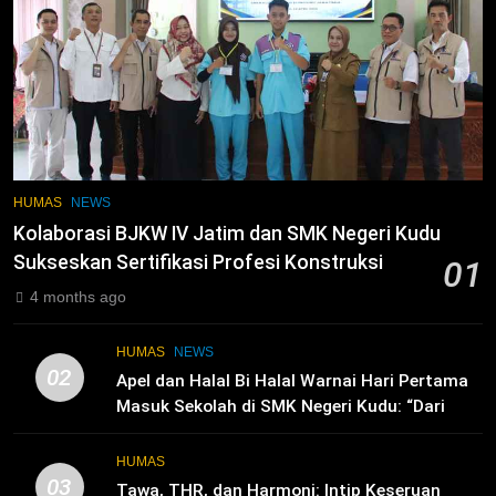
2
Membangun Komunikasi dengan
Orangtua untuk Sukseskan PKL
Kompetensi Keahlian TKRO
NEWS
PKL
3
Melecut Semangat Di Nissan
HUMAS
NEWS
Surabaya
Kolaborasi BJKW IV Jatim dan SMK Negeri Kudu
KURIKULUM
PKL
Sukseskan Sertifikasi Profesi Konstruksi
01
4 months ago
4
Lebih Dekat dengan Bengkel Nissan
HUMAS
NEWS
Surabaya
02
Apel dan Halal Bi Halal Warnai Hari Pertama
KURIKULUM
PKL
Masuk Sekolah di SMK Negeri Kudu: “Dari
Ruang Kelas Akan Lahir Pemimpin, Inovator,
dan Generasi Unggul”
5
HUMAS
03
TKRO Berani Adu Nyali di Auto
Tawa, THR, dan Harmoni: Intip Keseruan