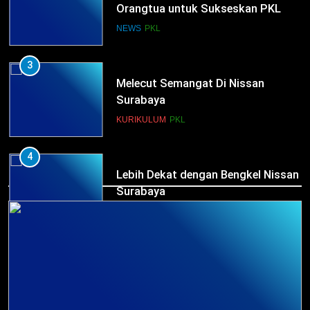
Orangtua untuk Sukseskan PKL
Kompetensi Keahlian TKRO
NEWS
PKL
3
Melecut Semangat Di Nissan
Surabaya
KURIKULUM
PKL
4
HUMAS
Lebih Dekat dengan Bengkel Nissan
Surabaya
KURIKULUM
PKL
5
TKRO Berani Adu Nyali di Auto
2000
HUMAS
PKL