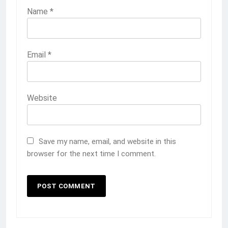
HUMAS
PKL
Name
*
1
Penempatan PKL TKRO Tahap I di
Email
*
Wilayah Surabaya
NEWS
PKL
Website
2
Membangun Komunikasi dengan
Orangtua untuk Sukseskan PKL
Kompetensi Keahlian TKRO
Save my name, email, and website in this
NEWS
PKL
browser for the next time I comment.
3
Melecut Semangat Di Nissan
Surabaya
KURIKULUM
PKL