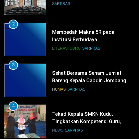
SARPRAS
2
Membedah Makna 5R pada
Institusi Berbudaya
LITERASI GURU
SARPRAS
3
Sehat Bersama Senam Jum’at
Bareng Kepala Cabdin Jombang
HUMAS
SARPRAS
4
Tekad Kepala SMKN Kudu,
Tingkatkan Kompetensi Guru,
Bangun Infrastruktur IT
NEWS
SARPRAS