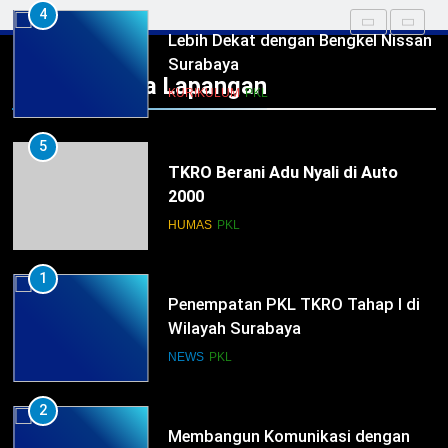
4
Lebih Dekat dengan Bengkel Nissan
Surabaya
Praktek Kerja Lapangan
KURIKULUM
PKL
5
TKRO Berani Adu Nyali di Auto
2000
HUMAS
PKL
1
Penempatan PKL TKRO Tahap I di
Wilayah Surabaya
NEWS
PKL
2
Membangun Komunikasi dengan