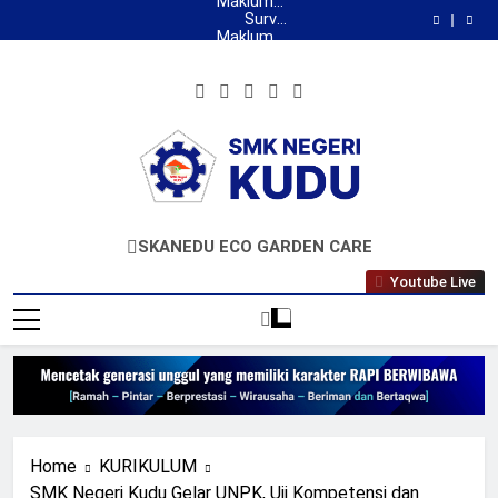
Maklumat
Skip
Pelayanan
Survei
to
Kepuasan
Maklumat
PKL
Masyarakat
Pelayanan
Maklumat
content
Pelayanan
Maklumat
SMK
Pelayanan
Negeri
Survei
Tamu
Kepuasan
Maklumat
Kudu
PKL
Masyarakat
Pelayanan
Maklumat
Pelayanan
Maklumat
SMK
Pelayanan
Negeri
Tamu
Kudu
PKL
SMKN KUDU
Mencetak Generasi Unggul Berkarakter RAPI
SKANEDU ECO GARDEN CARE
BERWIBAWA
Youtube Live
Home
KURIKULUM
SMK Negeri Kudu Gelar UNPK, Uji Kompetensi dan