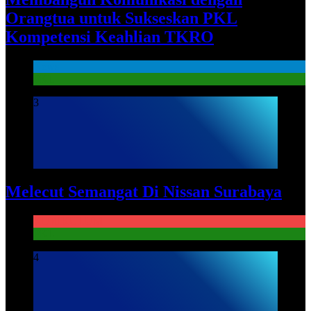
Orangtua untuk Sukseskan PKL
Kompetensi Keahlian TKRO
News
PKL
3
Melecut Semangat Di Nissan Surabaya
KURIKULUM
PKL
4