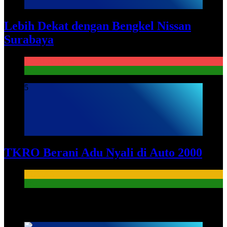
Lebih Dekat dengan Bengkel Nissan
Surabaya
KURIKULUM
PKL
5
TKRO Berani Adu Nyali di Auto 2000
HUMAS
PKL
HUMAS