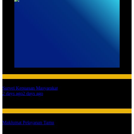
HUMAS
Survei Kepuasan Masyarakat
01
2 days ago
2 days ago
02
HUMAS
Maklumat Pelayanan Tamu
03