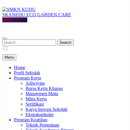
SKANEDU ECO GARDEN CARE
SMKN KUDU
Mencetak Generasi Unggul Berkarakter RAPI BERWIBAWA
Youtube Live
Search
for:
Menu
Home
Profil Sekolah
Program Kerja
Adiwiyata
Bursa Kerja Khusus
Manajemen Mutu
Mitra Kerja
Sertifikasi
Karya Inovasi Sekolah
Ekstrakurikuler
Program Keahlian
Teknik Pemesinan