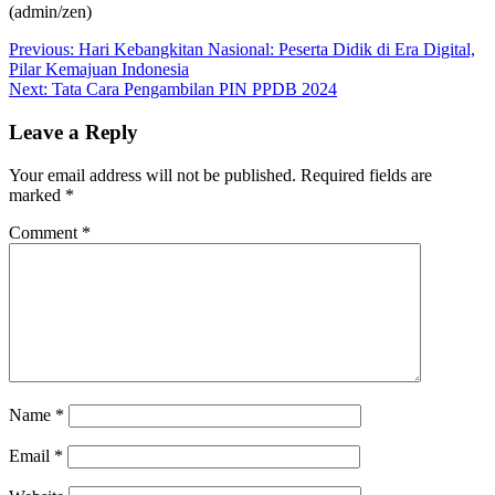
(admin/zen)
Post
Previous:
Hari Kebangkitan Nasional: Peserta Didik di Era Digital,
Pilar Kemajuan Indonesia
navigation
Next:
Tata Cara Pengambilan PIN PPDB 2024
Leave a Reply
Your email address will not be published.
Required fields are
marked
*
Comment
*
Name
*
Email
*