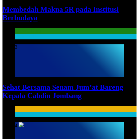
Membedah Makna 5R pada Institusi
Berbudaya
Literasi Guru
SARPRAS
3
Sehat Bersama Senam Jum’at Bareng
Kepala Cabdin Jombang
HUMAS
SARPRAS
4