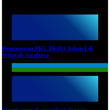
Praktek Kerja Lapangan
1
Penempatan PKL TKRO Tahap I di
Wilayah Surabaya
News
PKL
2
Membangun Komunikasi dengan