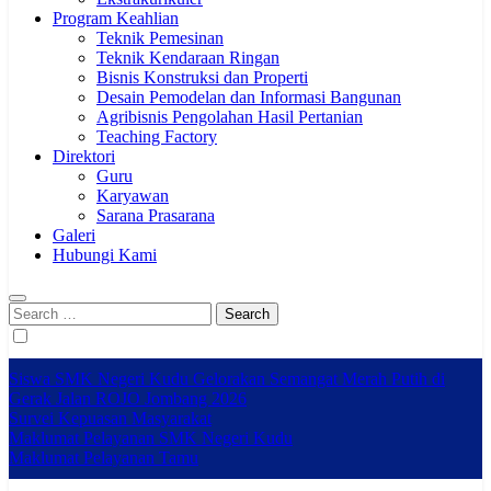
Program Keahlian
Teknik Pemesinan
Teknik Kendaraan Ringan
Bisnis Konstruksi dan Properti
Desain Pemodelan dan Informasi Bangunan
Agribisnis Pengolahan Hasil Pertanian
Teaching Factory
Direktori
Guru
Karyawan
Sarana Prasarana
Galeri
Hubungi Kami
Search
for:
Siswa SMK Negeri Kudu Gelorakan Semangat Merah Putih di
Gerak Jalan ROJO Jombang 2026
Survei Kepuasan Masyarakat
Maklumat Pelayanan SMK Negeri Kudu
Maklumat Pelayanan Tamu