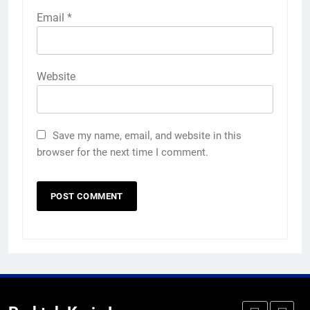
Melecut Semangat Di Nissan
Email
*
Surabaya
KURIKULUM
PKL
Website
4
Lebih Dekat dengan Bengkel
Nissan Surabaya
Save my name, email, and website in this
KURIKULUM
PKL
browser for the next time I comment.
5
TKRO Berani Adu Nyali di Auto
2000
HUMAS
PKL
1
Penempatan PKL TKRO Tahap I di
Wilayah Surabaya