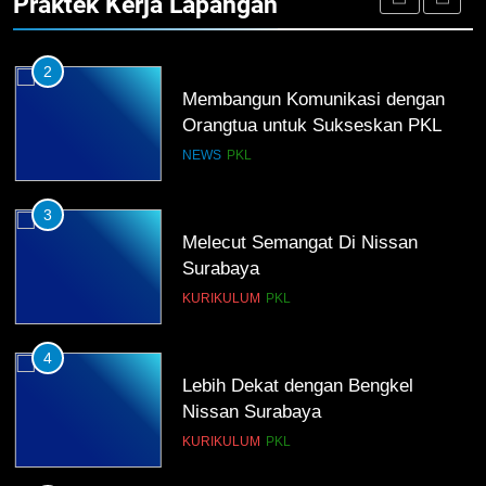
Praktek Kerja Lapangan
NEWS
PKL
2
Membangun Komunikasi dengan
Orangtua untuk Sukseskan PKL
Kompetensi Keahlian TKRO
NEWS
PKL
3
Melecut Semangat Di Nissan
Surabaya
KURIKULUM
PKL
4
Lebih Dekat dengan Bengkel
Nissan Surabaya
KURIKULUM
PKL