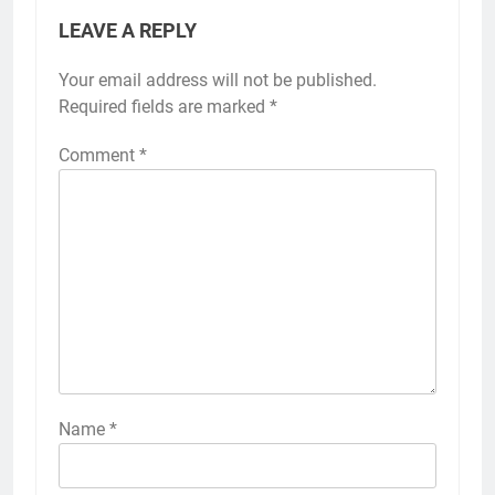
LEAVE A REPLY
Your email address will not be published.
Required fields are marked
*
Comment
*
2
Membangun Komunikasi dengan
Orangtua untuk Sukseskan PKL
Kompetensi Keahlian TKRO
NEWS
PKL
Name
*
3