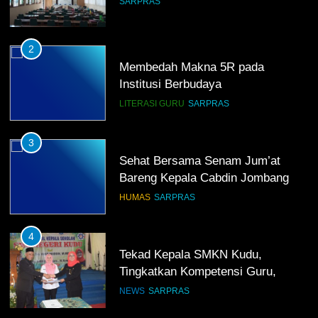
SARPRAS
2
Membedah Makna 5R pada
Institusi Berbudaya
LITERASI GURU
SARPRAS
3
Sehat Bersama Senam Jum’at
Bareng Kepala Cabdin Jombang
HUMAS
SARPRAS
4
Tekad Kepala SMKN Kudu,
Tingkatkan Kompetensi Guru,
Bangun Infrastruktur IT
NEWS
SARPRAS