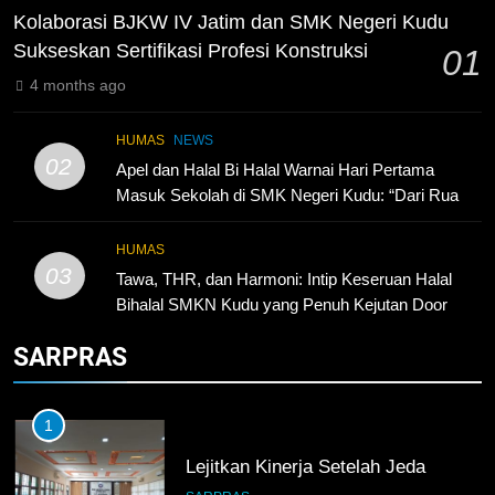
Surabaya
Kolaborasi BJKW IV Jatim dan SMK Negeri Kudu
KURIKULUM
PKL
Sukseskan Sertifikasi Profesi Konstruksi
01
4 months ago
4
Lebih Dekat dengan Bengkel
HUMAS
NEWS
Nissan Surabaya
02
Apel dan Halal Bi Halal Warnai Hari Pertama
KURIKULUM
PKL
Masuk Sekolah di SMK Negeri Kudu: “Dari Ruang
Kelas Akan Lahir Pemimpin, Inovator, dan
Generasi Unggul”
5
HUMAS
03
TKRO Berani Adu Nyali di Auto
Tawa, THR, dan Harmoni: Intip Keseruan Halal
2000
Bihalal SMKN Kudu yang Penuh Kejutan Door
Prize!
HUMAS
PKL
SARPRAS
1
Lejitkan Kinerja Setelah Jeda