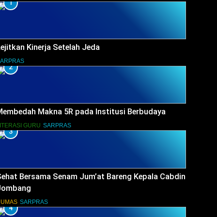
1
ejitkan Kinerja Setelah Jeda
SARPRAS
2
Membedah Makna 5R pada Institusi Berbudaya
ITERASI GURU
SARPRAS
3
Sehat Bersama Senam Jum’at Bareng Kepala Cabdin
Jombang
HUMAS
SARPRAS
4