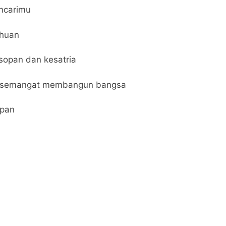
ncarimu
ahuan
sopan dan kesatria
g semangat membangun bangsa
epan