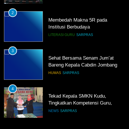
2
Membedah Makna 5R pada
Institusi Berbudaya
LITERASI GURU
SARPRAS
3
Sehat Bersama Senam Jum’at
Bareng Kepala Cabdin Jombang
HUMAS
SARPRAS
4
Tekad Kepala SMKN Kudu,
Tingkatkan Kompetensi Guru,
Bangun Infrastruktur IT
NEWS
SARPRAS