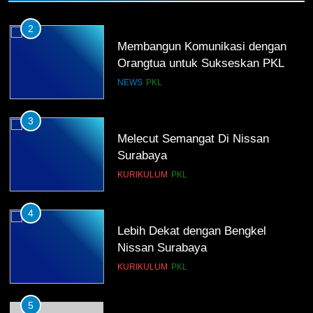
2
Membangun Komunikasi dengan
Orangtua untuk Sukseskan PKL
Kompetensi Keahlian TKRO
NEWS
PKL
3
Melecut Semangat Di Nissan
Surabaya
KURIKULUM
PKL
4
Lebih Dekat dengan Bengkel
Nissan Surabaya
KURIKULUM
PKL
5