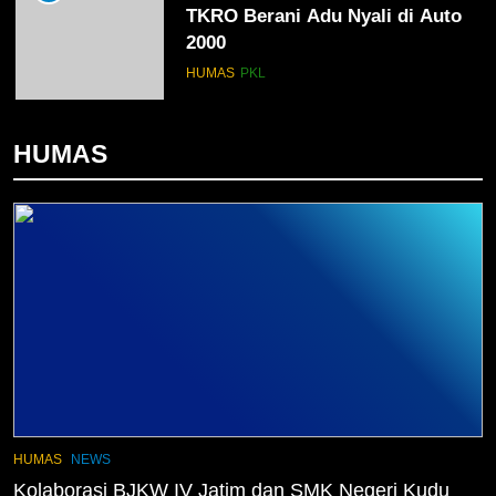
TKRO Berani Adu Nyali di Auto
2000
HUMAS
PKL
1
HUMAS
Penempatan PKL TKRO Tahap I di
Wilayah Surabaya
NEWS
PKL
2
Membangun Komunikasi dengan
Orangtua untuk Sukseskan PKL
Kompetensi Keahlian TKRO
NEWS
PKL
3
Melecut Semangat Di Nissan
HUMAS
NEWS
Surabaya
Kolaborasi BJKW IV Jatim dan SMK Negeri Kudu