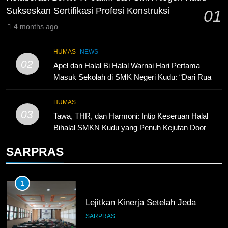
KURIKULUM
PKL
Sukseskan Sertifikasi Profesi Konstruksi
01
4 months ago
4
Lebih Dekat dengan Bengkel
HUMAS
NEWS
Nissan Surabaya
02
Apel dan Halal Bi Halal Warnai Hari Pertama
KURIKULUM
PKL
Masuk Sekolah di SMK Negeri Kudu: “Dari Ruang
Kelas Akan Lahir Pemimpin, Inovator, dan
Generasi Unggul”
5
HUMAS
03
TKRO Berani Adu Nyali di Auto
Tawa, THR, dan Harmoni: Intip Keseruan Halal
2000
Bihalal SMKN Kudu yang Penuh Kejutan Door
Prize!
HUMAS
PKL
SARPRAS
1
Lejitkan Kinerja Setelah Jeda
SARPRAS