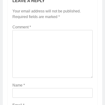
LEAVE A REPLY
Your email address will not be published.
Required fields are marked
*
Comment
*
2
Membangun Komunikasi dengan
Orangtua untuk Sukseskan PKL
Kompetensi Keahlian TKRO
NEWS
PKL
Name
*
3
Melecut Semangat Di Nissan