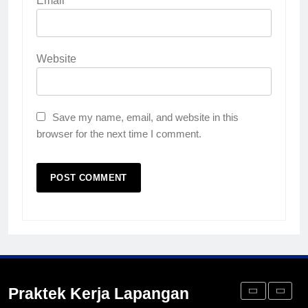
Email
*
Surabaya
KURIKULUM
PKL
Website
4
Lebih Dekat dengan Bengkel
Nissan Surabaya
Save my name, email, and website in this
KURIKULUM
PKL
browser for the next time I comment.
5
TKRO Berani Adu Nyali di Auto
2000
HUMAS
PKL
1
Penempatan PKL TKRO Tahap I di
Wilayah Surabaya
Praktek Kerja Lapangan
NEWS
PKL